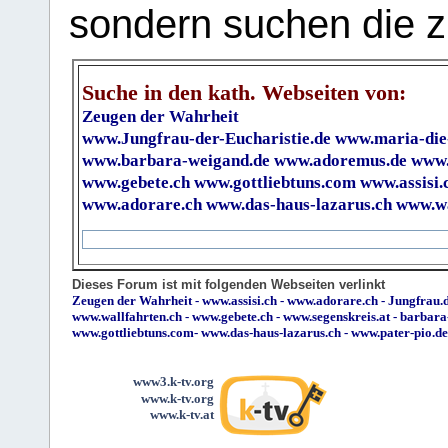
sondern suchen die z
Suche in den kath. Webseiten von:
Zeugen der Wahrheit
www.Jungfrau-der-Eucharistie.de
www.maria-die
www.barbara-weigand.de
www.adoremus.de
www.
www.gebete.ch
www.gottliebtuns.com
www.assisi.
www.adorare.ch
www.das-haus-lazarus.ch
www.wa
Dieses Forum ist mit folgenden Webseiten verlinkt
Zeugen der Wahrheit
-
www.assisi.ch
-
www.adorare.ch
-
Jungfrau.d
www.wallfahrten.ch
-
www.gebete.ch
-
www.segenskreis.at
-
barbara
www.gottliebtuns.com
-
www.das-haus-lazarus.ch
-
www.pater-pio.de
www3.k-tv.org
www.k-tv.org
www.k-tv.at