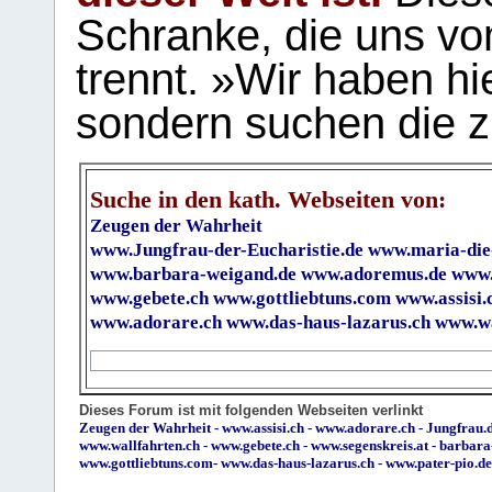
Schranke, die uns vo
trennt. »Wir haben hi
sondern suchen die z
Suche in den kath. Webseiten von:
Zeugen der Wahrheit
www.Jungfrau-der-Eucharistie.de
www.maria-die
www.barbara-weigand.de
www.adoremus.de
www.
www.gebete.ch
www.gottliebtuns.com
www.assisi.
www.adorare.ch
www.das-haus-lazarus.ch
www.wa
Dieses Forum ist mit folgenden Webseiten verlinkt
Zeugen der Wahrheit
-
www.assisi.ch
-
www.adorare.ch
-
Jungfrau.d
www.wallfahrten.ch
-
www.gebete.ch
-
www.segenskreis.at
-
barbara
www.gottliebtuns.com
-
www.das-haus-lazarus.ch
-
www.pater-pio.de