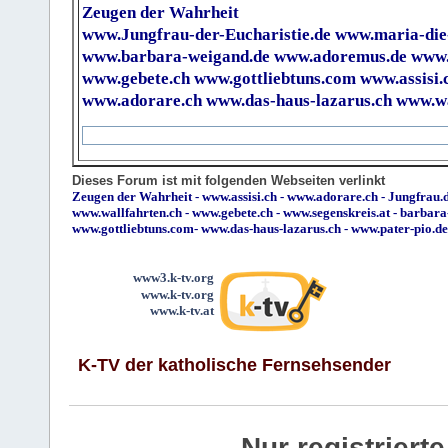
Zeugen der Wahrheit
www.Jungfrau-der-Eucharistie.de
www.maria-die
www.barbara-weigand.de
www.adoremus.de
www.
www.gebete.ch
www.gottliebtuns.com
www.assisi.
www.adorare.ch
www.das-haus-lazarus.ch
www.wa
Dieses Forum ist mit folgenden Webseiten verlinkt
Zeugen der Wahrheit
-
www.assisi.ch
-
www.adorare.ch
-
Jungfrau.d
www.wallfahrten.ch
-
www.gebete.ch
-
www.segenskreis.at
-
barbara
www.gottliebtuns.com
-
www.das-haus-lazarus.ch
-
www.pater-pio.de
www3.k-tv.org
www.k-tv.org
www.k-tv.at
K-TV der katholische Fernsehsender
Nur registrier