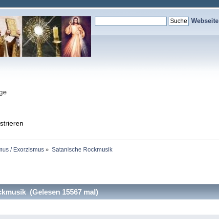
Webseit
nge
strieren
mus / Exorzismus
»
Satanische Rockmusik
kmusik (Gelesen 15567 mal)