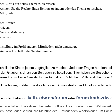
iner Rubrik ein neues Thema zu verfassen.
esitzen Sie die Rechte, Ihren Beitrag zu ändern oder das Thema zu löschen.
Mitglieder.
zten Besuch.
trägen.
(Versch. Vorlagen)
t weiter
instellung im Profil anderen Mitgliedern nicht angezeigt.
aten wie Anschrift oder Telefonnummer
tholische Kirche jedem zugänglich zu machen. Jeder der Fragen hat, kann di
den Glauben sich an den Beiträgen zu beteiligen. "Hier haben die Besucher d
sem Forum keine Gewähr für die Aktualität, Richtigkeit, Vollständigkeit oder Q
he finden, melden Sie dies bitte dem Administrator per Mitteilung oder schr
kath-zdw.ch/forum
forum.kath-zdw.
Freunden bekannt:
oder
eiträge habe ich als Admin keinerlei Einfluss. Da ich nebst Forum/Webseite/
wissen, dass jeder Beitrag, die Meinung des Eintragenden widerspiegelt. Im Fo