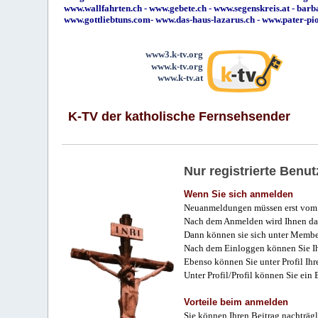
www.wallfahrten.ch
-
www.gebete.ch
-
www.segenskreis.at
-
barb
www.gottliebtuns.com
-
www.das-haus-lazarus.ch
-
www.pater-pi
www3.k-tv.org
www.k-tv.org
www.k-tv.at
K-TV der katholische Fernsehsender
Nur registrierte Ben
Wenn Sie sich anmelden
Neuanmeldungen müssen erst vom 
Nach dem Anmelden wird Ihnen das
Dann können sie sich unter Membe
Nach dem Einloggen können Sie Ihr
Ebenso können Sie unter Profil Ihr
Unter Profil/Profil können Sie ein
Vorteile beim anmelden
Sie können Ihren Beitrag nachträgl