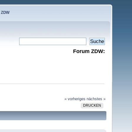
e ZDW
Forum ZDW:
« vorheriges
nächstes »
DRUCKEN