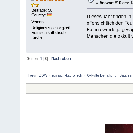
«
Antwort #10 am:
18
Beiträge: 50
Country:
Dieses Jahr finden in
Verdana
offensichtlich den Te
Religionszugehörigkeit:
Fatima wurde ja gesag
Römisch-katholische
Menschen die okkult ve
Kirche
Seiten:
1
[
2
]
Nach oben
Forum ZDW
»
römisch-katholisch
»
Okkulte Behaftung / Satanis