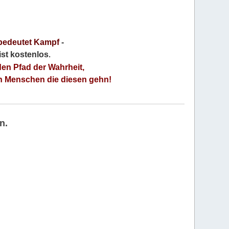
bedeutet Kampf
-
 ist kostenlos
.
den Pfad der Wahrheit,
an Menschen die diesen gehn!
n.