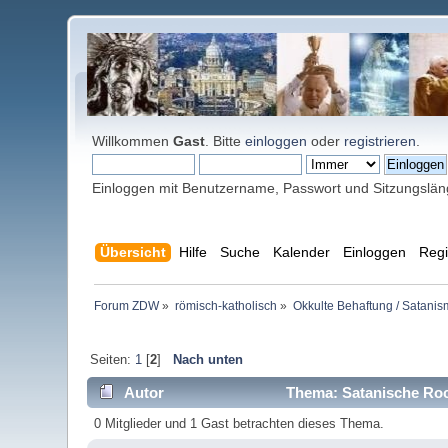
Willkommen
Gast
. Bitte
einloggen
oder
registrieren
.
Einloggen mit Benutzername, Passwort und Sitzungslä
Übersicht
Hilfe
Suche
Kalender
Einloggen
Regi
Forum ZDW
»
römisch-katholisch
»
Okkulte Behaftung / Satanis
Seiten:
1
[
2
]
Nach unten
Autor
Thema: Satanische Roc
0 Mitglieder und 1 Gast betrachten dieses Thema.