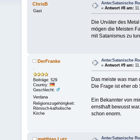
Antw:Satanische R
ChrisB
«
Antwort #8 am:
11.
Gast
Die Urväter des Meta
mögen die Meisten Fa
mit Satanismus zu tun
Antw:Satanische R
DerFranke
«
Antwort #9 am:
11.
.
Das meiste was man da
Beiträge: 529
Country:
Die Frage ist eher ob
Geschlecht:
Verdana
Ein Bekannter von mir
Religionszugehörigkeit:
ernsthaft bewusst war
Römisch-katholische
Kirche
schon enorm.
Antw:Satanische R
matthias Lutz