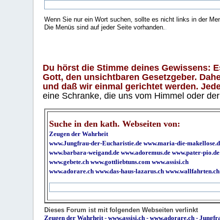
Wenn Sie nur ein Wort suchen, sollte es nicht links in der Me
Die Menüs sind auf jeder Seite vorhanden.
.
Du hörst die Stimme deines Gewissens: Es 
Gott, den unsichtbaren Gesetzgeber. Daher
und daß wir einmal gerichtet werden. Jeder
eine Schranke, die uns vom Himmel oder der H
Suche in den kath. Webseiten von:
Zeugen der Wahrheit
www.Jungfrau-der-Eucharistie.de
www.maria-die-makellose.d
www.barbara-weigand.de
www.adoremus.de
www.pater-pio.de
www.gebete.ch
www.gottliebtuns.com
www.assisi.ch
www.adorare.ch
www.das-haus-lazarus.ch
www.wallfahrten.ch
Dieses Forum ist mit folgenden Webseiten verlinkt
Zeugen der Wahrheit
-
www.assisi.ch
-
www.adorare.ch
-
Jungfra