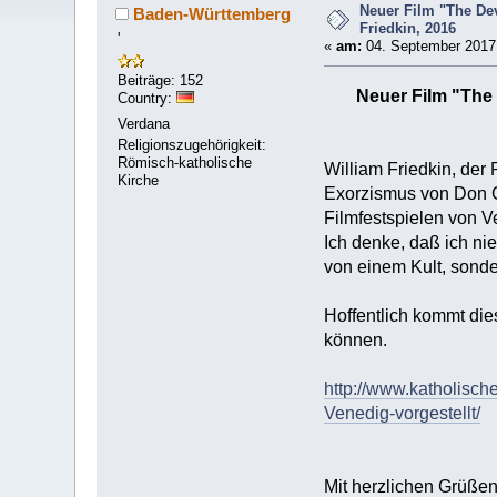
Neuer Film "The Dev
Baden-Württemberg
Friedkin, 2016
'
«
am:
04. September 2017,
Beiträge: 152
Neuer Film "The 
Country:
Verdana
Religionszugehörigkeit:
Römisch-katholische
William Friedkin, der
Kirche
Exorzismus von Don Ga
Filmfestspielen von V
Ich denke, daß ich ni
von einem Kult, sonde
Hoffentlich kommt die
können.
http://www.katholisch
Venedig-vorgestellt/
Mit herzlichen Grüße