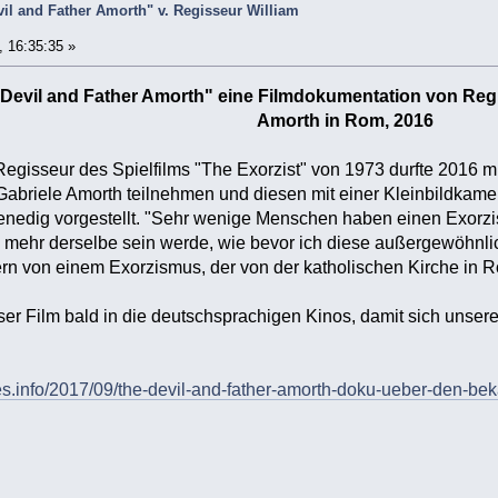
il and Father Amorth" v. Regisseur William
 16:35:35 »
Devil and Father Amorth" eine Filmdokumentation von Regi
Amorth in Rom, 2016
 Regisseur des Spielfilms "The Exorzist" von 1973 durfte 2016
briele Amorth teilnehmen und diesen mit einer Kleinbildkamera
enedig vorgestellt. "Sehr wenige Menschen haben einen Exorzi
e mehr derselbe sein werde, wie bevor ich diese außergewöhnl
rn von einem Exorzismus, der von der katholischen Kirche in 
ser Film bald in die deutschsprachigen Kinos, damit sich unse
es.info/2017/09/the-devil-and-father-amorth-doku-ueber-den-beka
n