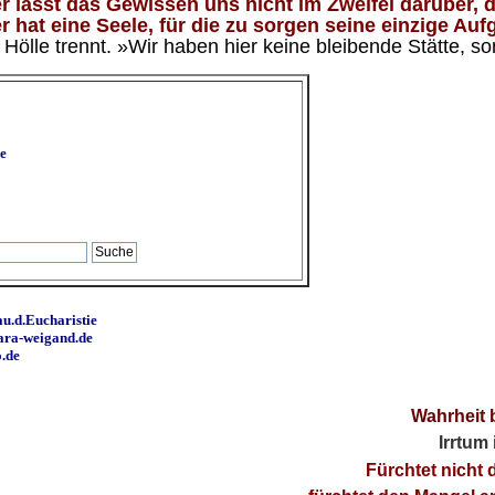
 lässt das Gewissen uns nicht im Zweifel darüber, d
 hat eine Seele, für die zu sorgen seine einzige Aufg
ölle trennt. »Wir haben hier keine bleibende Stätte, so
e
u.d.Eucharistie
ara-weigand.de
o.de
Wahrheit 
Irrtum
Fürchtet nicht 