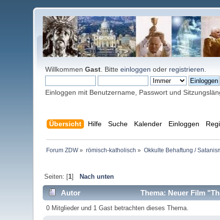
Willkommen
Gast
. Bitte
einloggen
oder
registrieren
.
Einloggen mit Benutzername, Passwort und Sitzungslä
Übersicht
Hilfe
Suche
Kalender
Einloggen
Regi
Forum ZDW
»
römisch-katholisch
»
Okkulte Behaftung / Satanis
Seiten: [
1
]
Nach unten
Autor
Thema: Neuer Film "The
0 Mitglieder und 1 Gast betrachten dieses Thema.