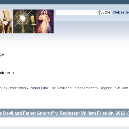
Webseit
nge
strieren
mus / Exorzismus
»
Neuer Film "The Devil and Father Amorth" v. Regisseur William
 Devil and Father Amorth" v. Regisseur William Friedkin, 2016 