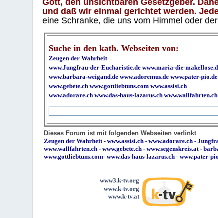
Gott, den unsichtbaren Gesetzgeber. Daher
und daß wir einmal gerichtet werden. Jeder
eine Schranke, die uns vom Himmel oder der H
Suche in den kath. Webseiten von:
Zeugen der Wahrheit
www.Jungfrau-der-Eucharistie.de
www.maria-die-makellose.d
www.barbara-weigand.de
www.adoremus.de
www.pater-pio.de
www.gebete.ch
www.gottliebtuns.com
www.assisi.ch
www.adorare.ch
www.das-haus-lazarus.ch
www.wallfahrten.ch
Dieses Forum ist mit folgenden Webseiten verlinkt
Zeugen der Wahrheit
-
www.assisi.ch
-
www.adorare.ch
-
Jungfra
www.wallfahrten.ch
-
www.gebete.ch
-
www.segenskreis.at
-
barb
www.gottliebtuns.com
-
www.das-haus-lazarus.ch
-
www.pater-pi
www3.k-tv.org
www.k-tv.org
www.k-tv.at