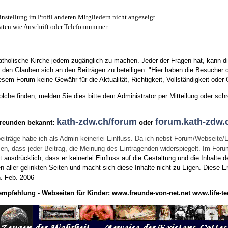
instellung im Profil anderen Mitgliedern nicht angezeigt.
aten wie Anschrift oder Telefonnummer
tholische Kirche jedem zugänglich zu machen. Jeder der Fragen hat, kann di
den Glauben sich an den Beiträgen zu beteiligen. "Hier haben die Besucher d
sem Forum keine Gewähr für die Aktualität, Richtigkeit, Vollständigkeit oder Q
he finden, melden Sie dies bitte dem Administrator per Mitteilung oder schr
kath-zdw.ch/forum
forum.kath-zdw.
Freunden bekannt:
oder
eiträge habe ich als Admin keinerlei Einfluss. Da ich nebst Forum/Webseite/
wissen, dass jeder Beitrag, die Meinung des Eintragenden widerspiegelt. Im Fo
usdrücklich, dass er keinerlei Einfluss auf die Gestaltung und die Inhalte d
en aller gelinkten Seiten und macht sich diese Inhalte nicht zu Eigen.
Diese Er
n.
Feb. 2006
empfehlung - Webseiten für Kinder:
www.freunde-von-net.net
www.life-te