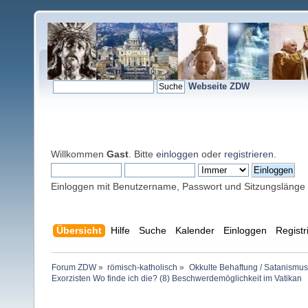
Webseite ZDW
Willkommen
Gast
. Bitte
einloggen
oder
registrieren
.
Einloggen mit Benutzername, Passwort und Sitzungslänge
Übersicht
Hilfe
Suche
Kalender
Einloggen
Registr
Forum ZDW
»
römisch-katholisch
»
Okkulte Behaftung / Satanismus
Exorzisten Wo finde ich die? (8) Beschwerdemöglichkeit im Vatikan