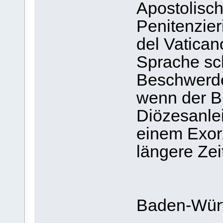
Apostolisch
Penitenzier
del Vaticano
Sprache sc
Beschwerde
wenn der Bi
Diözesanle
einem Exorz
längere Zeit
Baden-Wür