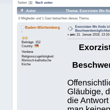
Seiten: [
1
]
Nach unten
Autor
Thema: Exorzisten Wo fin
mal)
0 Mitglieder und 1 Gast betrachten dieses Thema.
Exorzisten Wo finde ic
Baden-Württemberg
Beschwerdemöglichkei
'
«
am:
21. Januar 2019, 13:10
Beiträge: 152
Exorzis
Country:
Verdana
Religionszugehörigkeit:
Römisch-katholische
Beschwer
Kirche
Offensichtli
Gläubige, d
die Antwor
man keinen