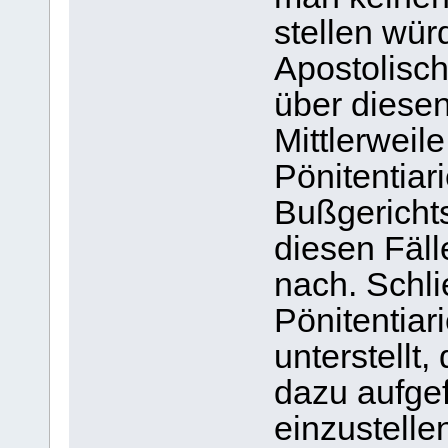
stellen wür
Apostolisch
über diese
Mittlerweil
Pönitentiari
Bußgericht
diesen Fäll
nach. Schli
Pönitentiar
unterstellt
dazu aufgef
einzustelle