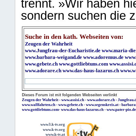
trennt. »Wir haben hi
sondern suchen die z
Suche in den kath. Webseiten von:
Zeugen der Wahrheit
www.Jungfrau-der-Eucharistie.de
www.maria-die
www.barbara-weigand.de
www.adoremus.de
www.
www.gebete.ch
www.gottliebtuns.com
www.assisi.
www.adorare.ch
www.das-haus-lazarus.ch
www.wa
Dieses Forum ist mit folgenden Webseiten verlinkt
Zeugen der Wahrheit
-
www.assisi.ch
-
www.adorare.ch
-
Jungfrau.d
www.wallfahrten.ch
-
www.gebete.ch
-
www.segenskreis.at
-
barbara
www.gottliebtuns.com
-
www.das-haus-lazarus.ch
-
www.pater-pio.de
www3.k-tv.org
www.k-tv.org
www.k-tv.at