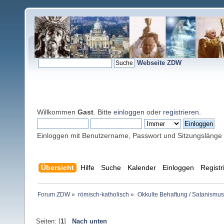
Webseite ZDW
Willkommen
Gast
. Bitte
einloggen
oder
registrieren
.
Einloggen mit Benutzername, Passwort und Sitzungslänge
Übersicht
Hilfe
Suche
Kalender
Einloggen
Registr
Forum ZDW
»
römisch-katholisch
»
Okkulte Behaftung / Satanismus
Seiten: [
1
]
Nach unten