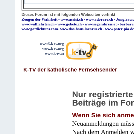
Dieses Forum ist mit folgenden Webseiten verlinkt
Zeugen der Wahrheit
-
www.assisi.ch
-
www.adorare.ch
-
Jungfrau.d
www.wallfahrten.ch
-
www.gebete.ch
-
www.segenskreis.at
-
barbara
www.gottliebtuns.com
-
www.das-haus-lazarus.ch
-
www.pater-pio.de
www3.k-tv.org
www.k-tv.org
www.k-tv.at
K-TV der katholische Fernsehsender
Nur registrier
Beiträge im Fo
Wenn Sie sich anme
Neuanmeldungen müsse
Nach dem Anmelden wir