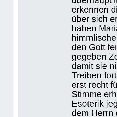
überhaupt i
erkennen d
über sich e
haben Mari
himmlische
den Gott fe
gegeben Ze
damit sie n
Treiben for
erst recht 
Stimme erh
Esoterik je
dem Herrn d