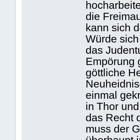
hocharbeit
die Freima
kann sich d
Würde sich
das Judent
Empörung g
göttliche H
Neuheidnis
einmal gekr
in Thor und
das Recht 
muss der G