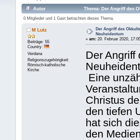
Autor
Thema: Der Angriff des O
0 Mitglieder und 1 Gast betrachten dieses Thema.
Der Angriff des Okkult
M Lutz
Neuheidentum
«
am:
20. Februar 2020, 17:0
Beiträge: 55
Country:
Der Angriff
Verdana
Religionszugehörigkeit:
Neuheiden
Römisch-katholische
Kirche
Eine unzäh
Veranstaltu
Christus de
den tiefen 
hat sich di
den Medien