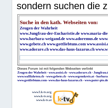
sondern suchen die z
Suche in den kath. Webseiten von:
Zeugen der Wahrheit
www.Jungfrau-der-Eucharistie.de
www.maria-die
www.barbara-weigand.de
www.adoremus.de
www.
www.gebete.ch
www.gottliebtuns.com
www.assisi.
www.adorare.ch
www.das-haus-lazarus.ch
www.wa
Dieses Forum ist mit folgenden Webseiten verlinkt
Zeugen der Wahrheit
-
www.assisi.ch
-
www.adorare.ch
-
Jungfrau.d
www.wallfahrten.ch
-
www.gebete.ch
-
www.segenskreis.at
-
barbara
www.gottliebtuns.com
-
www.das-haus-lazarus.ch
-
www.pater-pio.de
www3.k-tv.org
www.k-tv.org
www.k-tv.at