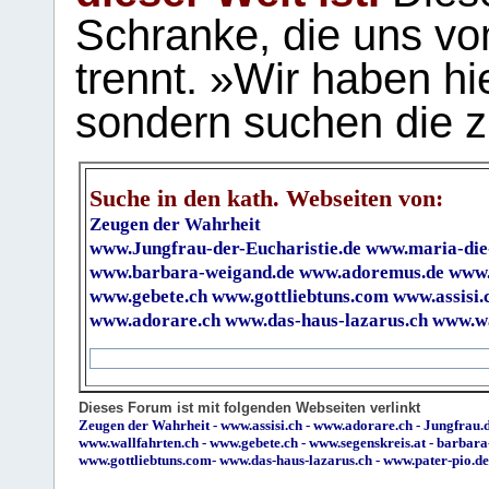
Schranke, die uns vo
trennt. »Wir haben hi
sondern suchen die z
Suche in den kath. Webseiten von:
Zeugen der Wahrheit
www.Jungfrau-der-Eucharistie.de
www.maria-die
www.barbara-weigand.de
www.adoremus.de
www.
www.gebete.ch
www.gottliebtuns.com
www.assisi.
www.adorare.ch
www.das-haus-lazarus.ch
www.wa
Dieses Forum ist mit folgenden Webseiten verlinkt
Zeugen der Wahrheit
-
www.assisi.ch
-
www.adorare.ch
-
Jungfrau.d
www.wallfahrten.ch
-
www.gebete.ch
-
www.segenskreis.at
-
barbara
www.gottliebtuns.com
-
www.das-haus-lazarus.ch
-
www.pater-pio.de