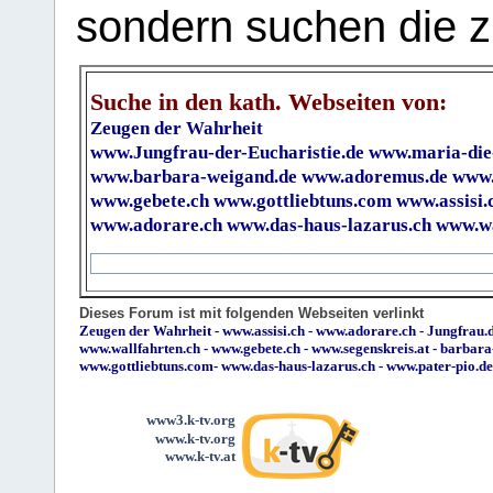
sondern suchen die z
Suche in den kath. Webseiten von:
Zeugen der Wahrheit
www.Jungfrau-der-Eucharistie.de
www.maria-die
www.barbara-weigand.de
www.adoremus.de
www.
www.gebete.ch
www.gottliebtuns.com
www.assisi.
www.adorare.ch
www.das-haus-lazarus.ch
www.wa
Dieses Forum ist mit folgenden Webseiten verlinkt
Zeugen der Wahrheit
-
www.assisi.ch
-
www.adorare.ch
-
Jungfrau.d
www.wallfahrten.ch
-
www.gebete.ch
-
www.segenskreis.at
-
barbara
www.gottliebtuns.com
-
www.das-haus-lazarus.ch
-
www.pater-pio.de
www3.k-tv.org
www.k-tv.org
www.k-tv.at