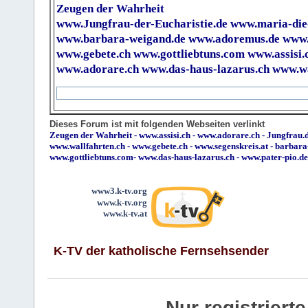
Zeugen der Wahrheit
www.Jungfrau-der-Eucharistie.de
www.maria-die
www.barbara-weigand.de
www.adoremus.de
www.
www.gebete.ch
www.gottliebtuns.com
www.assisi.
www.adorare.ch
www.das-haus-lazarus.ch
www.wa
Dieses Forum ist mit folgenden Webseiten verlinkt
Zeugen der Wahrheit
-
www.assisi.ch
-
www.adorare.ch
-
Jungfrau.d
www.wallfahrten.ch
-
www.gebete.ch
-
www.segenskreis.at
-
barbara
www.gottliebtuns.com
-
www.das-haus-lazarus.ch
-
www.pater-pio.de
www3.k-tv.org
www.k-tv.org
www.k-tv.at
K-TV der katholische Fernsehsender
Nur registrier