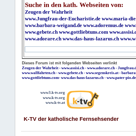
Suche in den kath. Webseiten von:
Zeugen der Wahrheit
www.Jungfrau-der-Eucharistie.de
www.maria-die
www.barbara-weigand.de
www.adoremus.de
www.
www.gebete.ch
www.gottliebtuns.com
www.assisi.
www.adorare.ch
www.das-haus-lazarus.ch
www.wa
Dieses Forum ist mit folgenden Webseiten verlinkt
Zeugen der Wahrheit
-
www.assisi.ch
-
www.adorare.ch
-
Jungfrau.d
www.wallfahrten.ch
-
www.gebete.ch
-
www.segenskreis.at
-
barbara
www.gottliebtuns.com
-
www.das-haus-lazarus.ch
-
www.pater-pio.de
www3.k-tv.org
www.k-tv.org
www.k-tv.at
K-TV der katholische Fernsehsender