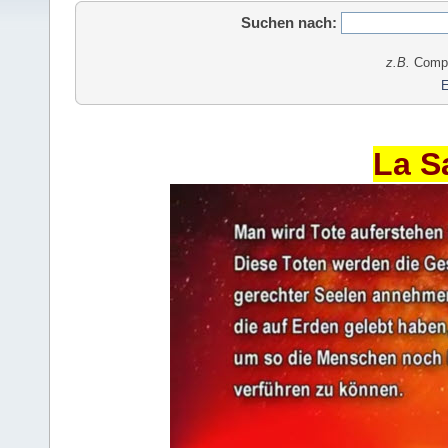
Suchen nach:
z.B.
Comput
E
La S