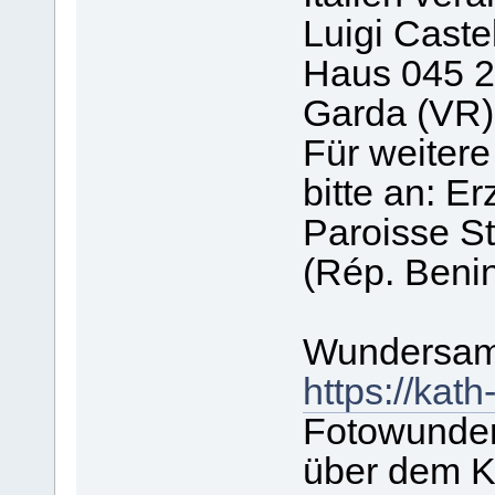
Luigi Caste
Haus 045 2
Garda (VR)
Für weiter
bitte an: E
Paroisse S
(Rép. Beni
Wundersame
https://kat
Fotowunder
über dem K