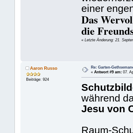
einer engen
Das Wervoll
die Freunds
«
Letzte Änderung: 21. Septe
Re: Garten-Gethseman
Aaron Russo
«
Antwort #9 am:
07. Ap
Beiträge: 924
Schutzbild
während da
Jesu von 
Raum-Schu