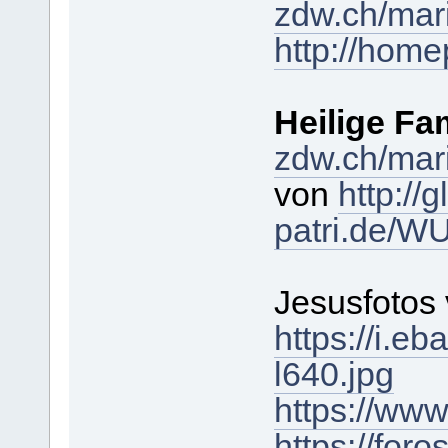
zdw.ch/mari
http://hom
Heilige Fam
zdw.ch/mari
von
http://g
patri.de
Jesusfotos
https://i.
l640.jpg
https://www
https://for