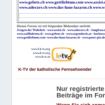
www.gebete.ch
www.gottliebtuns.com
www.assisi.
www.adorare.ch
www.das-haus-lazarus.ch
www.wa
Dieses Forum ist mit folgenden Webseiten verlinkt
Zeugen der Wahrheit
-
www.assisi.ch
-
www.adorare.ch
-
Jungfrau.d
www.wallfahrten.ch
-
www.gebete.ch
-
www.segenskreis.at
-
barbara
www.gottliebtuns.com
-
www.das-haus-lazarus.ch
-
www.pater-pio.de
www3.k-tv.org
www.k-tv.org
www.k-tv.at
K-TV der katholische Fernsehsender
Nur registrier
Beiträge im Fo