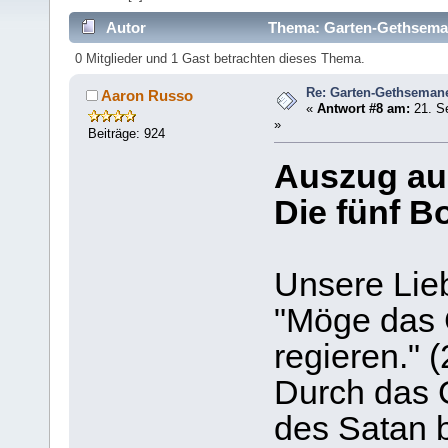
Autor
Thema: Garten-Gethseman
0 Mitglieder und 1 Gast betrachten dieses Thema.
Re: Garten-Gethseman
Aaron Russo
«
Antwort #8 am:
21. S
»
Beiträge: 924
Auszug au
Die fünf B
Unsere Lieb
"Möge das 
regieren." 
Durch das 
des Satan 