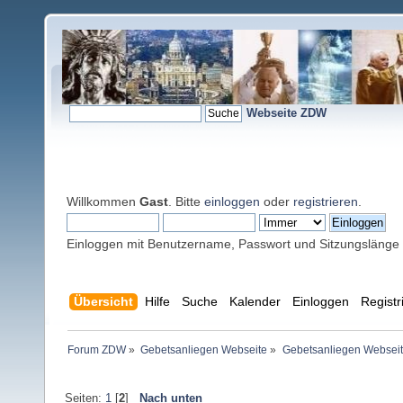
Webseite ZDW
Willkommen
Gast
. Bitte
einloggen
oder
registrieren
.
Einloggen mit Benutzername, Passwort und Sitzungslänge
Übersicht
Hilfe
Suche
Kalender
Einloggen
Registr
Forum ZDW
»
Gebetsanliegen Webseite
»
Gebetsanliegen Websei
Seiten:
1
[
2
]
Nach unten