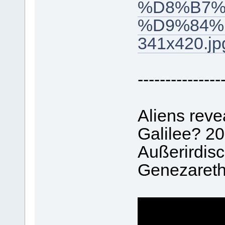
%D8%B7%
%D9%84%
341x420.jp
---------------
Aliens reve
Galilee? 2
Außerirdis
Genezareth