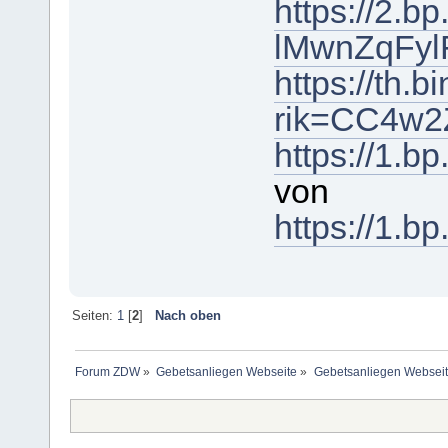
https://2.b
lMwnZqFyl
https://th
rik=CC4w2
https://1
von
https://1
Seiten:
1
[
2
]
Nach oben
Forum ZDW
»
Gebetsanliegen Webseite
»
Gebetsanliegen Websei