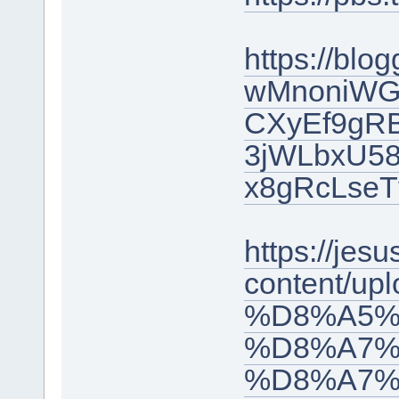
https://bl
wMnoniW
CXyEf9gR
3jWLbxU58
x8gRcLseT
https://jes
content/
%D8%A5%
%D8%A7%
%D8%A7%