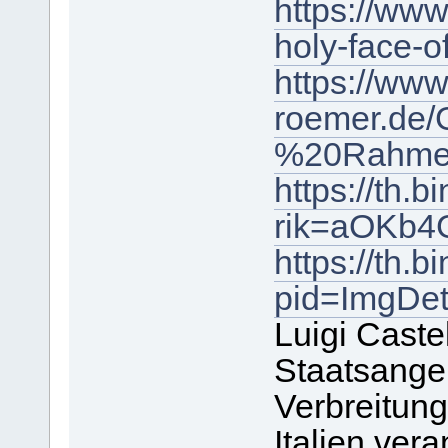
https://www
holy-face-o
https://www
roemer.de
%20Rahmen
https://th
rik=aOKb4
https://th
pid=ImgDe
Luigi Castel
Staatsangeh
Verbreitung
Italien vera