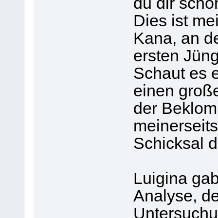
du dir scho
Dies ist me
Kana, an de
ersten Jün
Schaut es e
einen groß
der Beklom
meinerseit
Schicksal d
Luigina gab
Analyse, de
Untersuchu