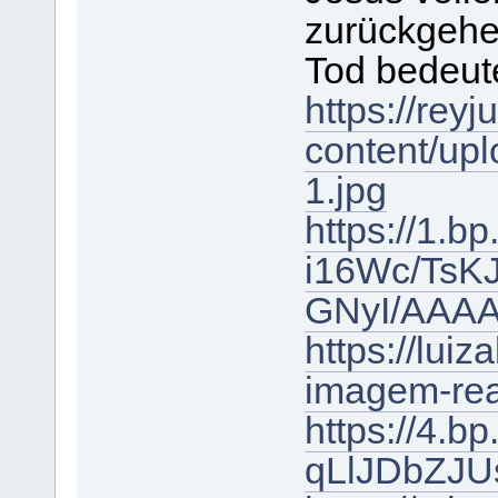
zurückgehen
Tod bedeute
https://rey
content/upl
1.jpg
https://1.b
i16Wc/TsK
GNyI/AAAA
https://lui
imagem-rea
https://4.b
qLlJDbZJU