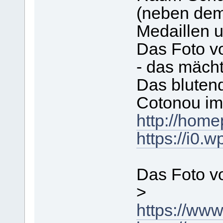
(neben dem
Medaillen 
Das Foto v
- das mächt
Das blutend
Cotonou im 
http://hom
https://i0.
Das Foto v
>
https://ww