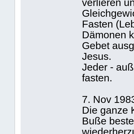
verlieren u
Gleichgewi
Fasten (Leb
Dämonen kö
Gebet ausg
Jesus.
Jeder - au
fasten.
7. Nov 198
Die ganze 
Buße besteh
wiederherzu