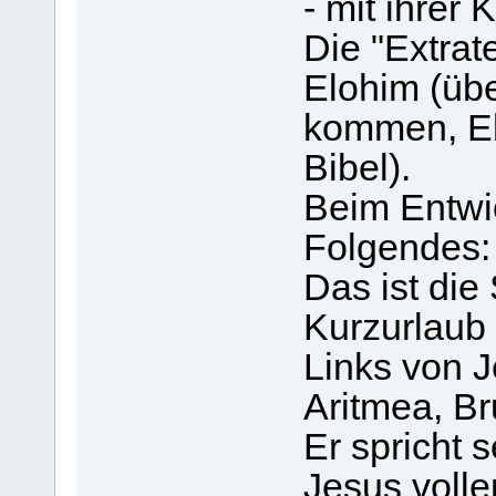
- mit ihrer 
Die "Extrat
Elohim (übe
kommen, El
Bibel).
Beim Entwic
Folgendes:
Das ist die 
Kurzurlaub
Links von 
Aritmea, Br
Er spricht 
Jesus volle