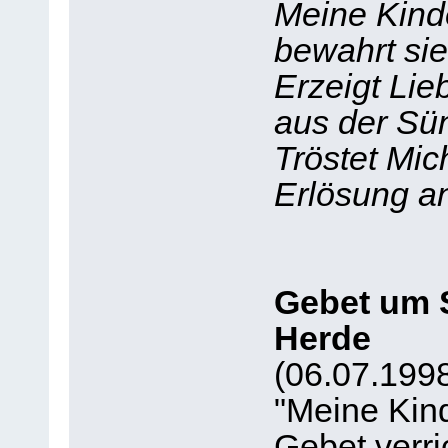
Meine Kinde
bewahrt sie
Erzeigt Li
aus der Sün
Tröstet Mic
Erlösung a
Gebet um S
Herde
(06.07.199
"Meine Kind
Gebet verric