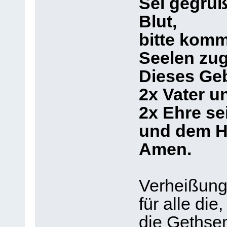
Sei gegrüß
Blut,
bitte kom
Seelen zug
Dieses Geb
2x Vater u
2x Ehre s
und dem He
Amen.
Verheißun
für alle di
die Gethse