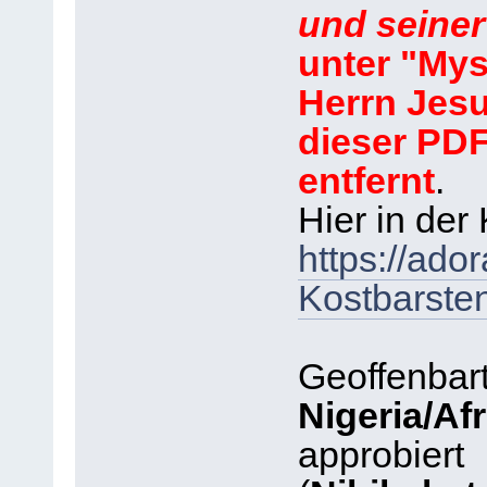
und seine
unter "Mys
Herrn Jes
dieser PD
entfernt
.
Hier in der
https://ado
Kostbarsten
Geoffenbar
Nigeria/Afr
approbiert