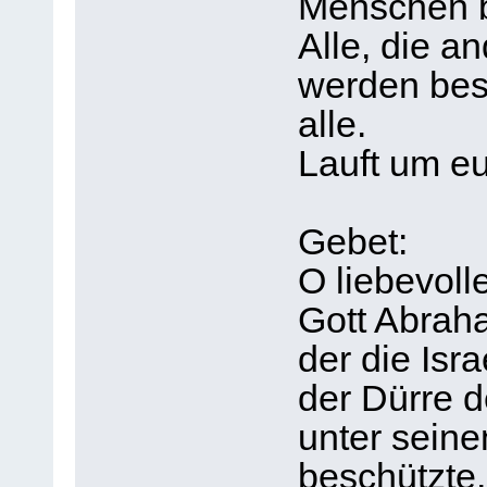
Menschen b
Alle, die a
werden besc
alle.
Lauft um e
Gebet:
O liebevolle
Gott Abrah
der die Isr
der Dürre 
unter seine
beschützte,