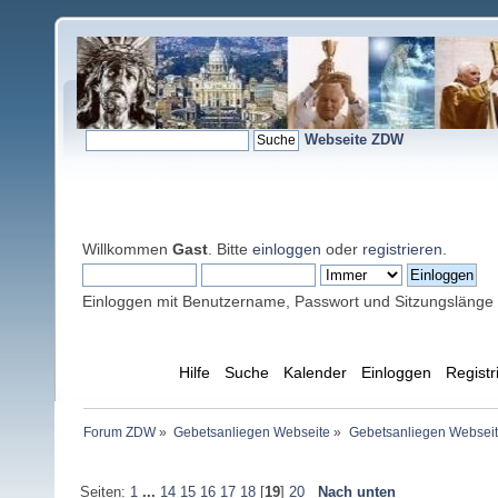
Webseite ZDW
Willkommen
Gast
. Bitte
einloggen
oder
registrieren
.
Einloggen mit Benutzername, Passwort und Sitzungslänge
Übersicht
Hilfe
Suche
Kalender
Einloggen
Registr
Forum ZDW
»
Gebetsanliegen Webseite
»
Gebetsanliegen Websei
Seiten:
1
...
14
15
16
17
18
[
19
]
20
Nach unten