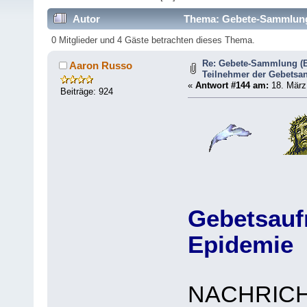
Autor
Thema: Gebete-Sammlung (
364946 mal)
0 Mitglieder und 4 Gäste betrachten dieses Thema.
Re: Gebete-Sammlung (B
Aaron Russo
Teilnehmer der Gebetsan
«
Antwort #144 am:
18. März 
Beiträge: 924
Gebetsauf
Epidemie
NACHRIC