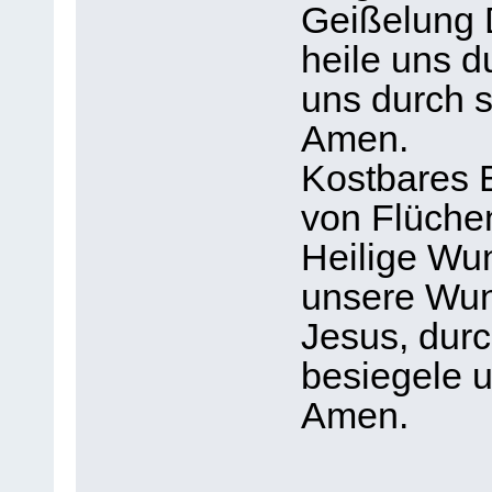
Geißelung 
heile uns d
uns durch s
Amen.
Kostbares B
von Flüche
Heilige Wun
unsere Wu
Jesus, dur
besiegele u
Amen.