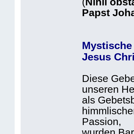
(
Nihil obst
Papst Joha
Mystische
Jesus Chr
Diese Gebet
unseren He
als Gebetsb
himmlische
Passion,
wurden Bar