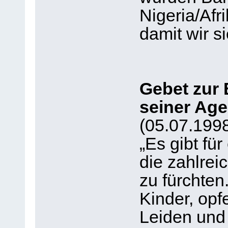
Nigeria/Afri
damit wir si
Gebet zur
seiner Ag
(05.07.199
„Es gibt fü
die zahlrei
zu fürchten
Kinder, opf
Leiden und