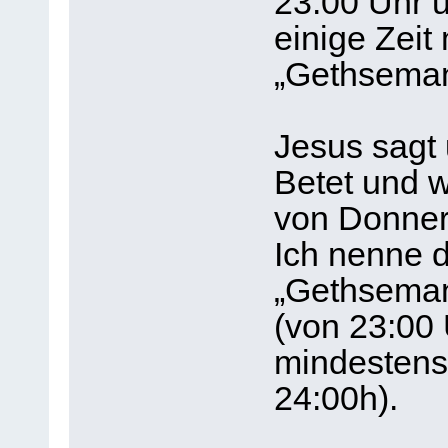
23.00 Uhr 
einige Zeit 
„Gethseman
Jesus sagt 
Betet und 
von Donners
Ich nenne 
„Gethseman
(von 23:00 
mindestens
24:00h).