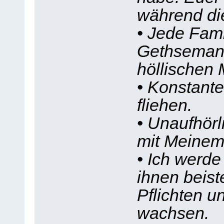
während di
• Jede Fami
Gethsemani
höllischen 
• Konstante
fliehen.
• Unaufhörl
mit Meinem 
• Ich werde
ihnen beist
Pflichten u
wachsen.