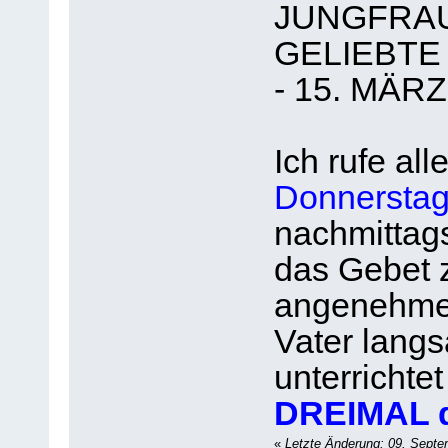
JUNGFRAU
GELIEBTE
- 15. MÄRZ
Ich rufe al
Donnerstag
nachmittag
das Gebet 
angenehme
Vater lang
unterrichtet
DREIMAL d
«
Letzte Änderung: 09. Septe