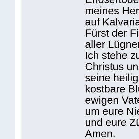
meines Her
auf Kalvari
Fürst der F
aller Lügne
Ich stehe 
Christus un
seine heil
kostbare Bl
ewigen Vate
um eure Ni
und eure Z
Amen.