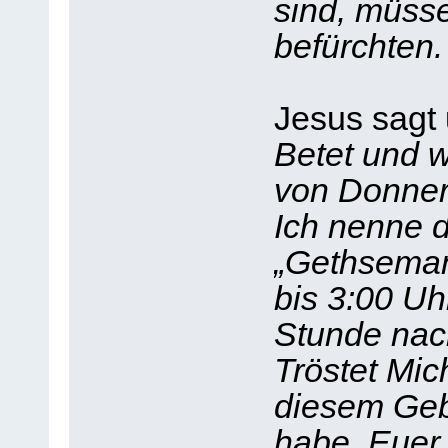
sind, müsse
befürchten.
Jesus sagt 
Betet und 
von Donners
Ich nenne 
„Gethseman
bis 3:00 Uh
Stunde nac
Tröstet Mic
diesem Gebe
habe. Euer