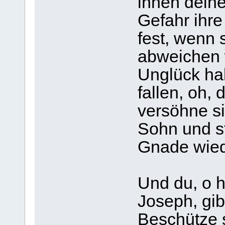
ihnen dein
Gefahr ihre
fest, wenn
abweichen w
Unglück ha
fallen, oh,
versöhne si
Sohn und st
Gnade wied
Und du, o h
Joseph, gib
Beschütze s