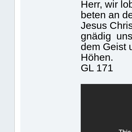
Herr, wir l
beten an d
Jesus Chri
gnädig unse
dem Geist 
Höhen.
GL 171