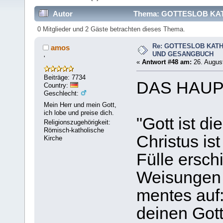
Autor
Thema: GOTTESLOB KAT
0 Mitglieder und 2 Gäste betrachten dieses Thema.
Re: GOTTESLOB KAT
amos
UND GESANGBUCH
'
«
Antwort #48 am:
26. August
Beiträge: 7734
DAS HAUP
Country:
Geschlecht:
Mein Herr und mein Gott,
ich lobe und preise dich.
"Gott ist di
Religionszugehörigkeit:
Römisch-katholische
Christus ist
Kirche
Fülle ersch
Weisungen 
mentes auf:
deinen Gott