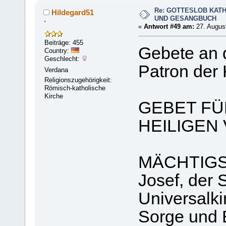
Re: GOTTESLOB KAT
Hildegard51
UND GESANGBUCH
'
«
Antwort #49 am:
27. August
Beiträge: 455
Gebete an d
Country:
Geschlecht:
Patron der 
Verdana
Religionszugehörigkeit:
Römisch-katholische
Kirche
GEBET FÜ
HEILIGEN
MÄCHTIGSTE
Josef, der 
Universalki
Sorge und 