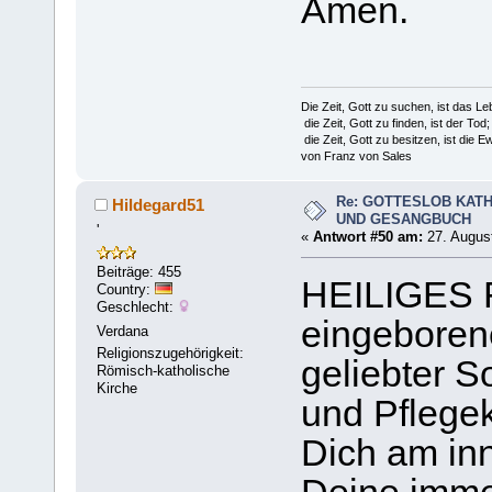
Amen.
Die Zeit, Gott zu suchen, ist das Le
die Zeit, Gott zu finden, ist der Tod;
die Zeit, Gott zu besitzen, ist die Ew
von Franz von Sales
Re: GOTTESLOB KAT
Hildegard51
UND GESANGBUCH
'
«
Antwort #50 am:
27. August
Beiträge: 455
HEILIGES 
Country:
Geschlecht:
eingeboren
Verdana
Religionszugehörigkeit:
geliebter S
Römisch-katholische
Kirche
und Pflegek
Dich am inn