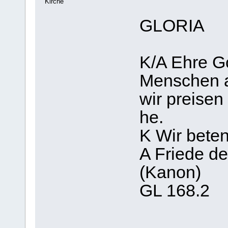
Kirche
GLORIA
K/A Ehre Go
Menschen a
wir preisen
he.
K Wir bete
A Friede d
(Kanon)
GL 168.2