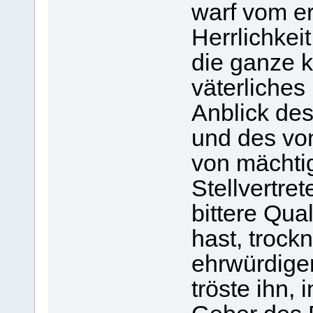
warf vom e
Herrlichkeit
die ganze k
väterliches
Anblick de
und des von
von mächti
Stellvertret
bittere Qual
hast, trock
ehrwürdigen
tröste ihn, 