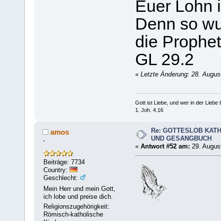
Euer Lohn 
Denn so wu
die Prophet
GL 29.2
«
Letzte Änderung: 28. Augus
Gott ist Liebe, und wer in der Liebe bl
1. Joh. 4.16
Re: GOTTESLOB KAT
amos
UND GESANGBUCH
'
«
Antwort #52 am:
29. August
Beiträge: 7734
Country:
Geschlecht:
Mein Herr und mein Gott,
ich lobe und preise dich.
Religionszugehörigkeit:
Römisch-katholische