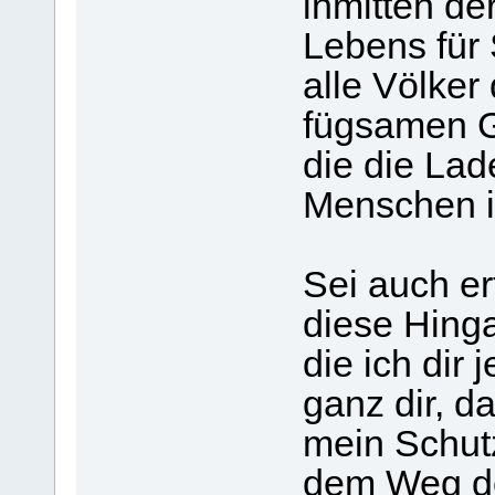
inmitten de
Lebens für 
alle Völker
fügsamen Ge
die die Lad
Menschen i
Sei auch erf
diese Hing
die ich dir
ganz dir, d
mein Schut
dem Weg der