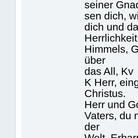
seiner Gnad
sen dich, w
dich und da
Herrlichkei
Himmels, Go
über
das All, Kv
K Herr, ein
Christus.
Herr und G
Vaters, du
der
Welt. Erba