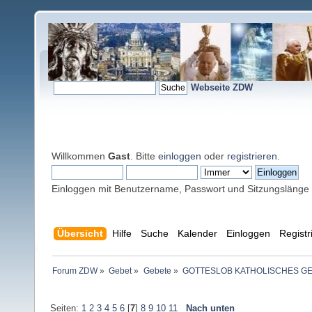
Webseite ZDW
Willkommen
Gast
. Bitte
einloggen
oder
registrieren
.
Einloggen mit Benutzername, Passwort und Sitzungslänge
Übersicht
Hilfe
Suche
Kalender
Einloggen
Registr
Forum ZDW
»
Gebet
»
Gebete
»
GOTTESLOB KATHOLISCHES G
Seiten:
1
2
3
4
5
6
[
7
]
8
9
10
11
Nach unten