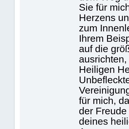
Sie für mic
Herzens un
zum Innenl
Ihrem Beis
auf die grö
ausrichten,
Heiligen H
Unbefleckt
Vereinigung
für mich, d
der Freude 
deines heil