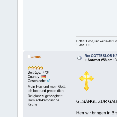
Gott ist Liebe, und wer in der Lieb
1. Joh. 4.16
Re: GOTTESLOB K
amos
«
Antwort #58 am:
0
'
Beiträge: 7734
Country:
Geschlecht:
Mein Herr und mein Gott,
ich lobe und preise dich.
Religionszugehörigkeit:
Römisch-katholische
GESÄNGE ZUR GA
Kirche
Herr wir bringen in Br