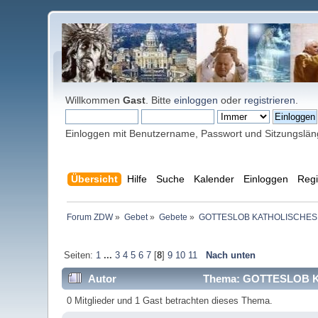
Willkommen
Gast
. Bitte
einloggen
oder
registrieren
.
Einloggen mit Benutzername, Passwort und Sitzungslä
Übersicht
Hilfe
Suche
Kalender
Einloggen
Regi
Forum ZDW
»
Gebet
»
Gebete
»
GOTTESLOB KATHOLISCHES
Seiten:
1
...
3
4
5
6
7
[
8
]
9
10
11
Nach unten
Autor
Thema: GOTTESLOB K
0 Mitglieder und 1 Gast betrachten dieses Thema.