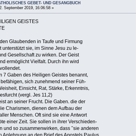
ATHOLISCHES GEBET- UND GESANGBUCH
2. September 2019, 16:06:58 »
ILIGEN GEISTES
TE
d den Glaubenden in Taufe und Firmung
 unterstützt sie, im Sinne Jesu zu le-
und Gesellschaft zu wirken. Der Geist
nd ermöglicht Vielfalt. Durch ihn wird
vollendet.
en 7 Gaben des Heiligen Geistes benannt,
 befähigen, sich zunehmend seiner Füh-
eisheit, Einsicht, Rat, Stärke, Erkenntnis,
sfurcht (vergl. Jes 11,2)
ist an seiner Frucht. Die Gaben. die der
 die Charismen, dienen dem Aufbau der
ller Menschen. Oft sind sie eine Antwort
te einer Zeit. Sie sollen in ihrer Verschieden-
en und so zusammenwirken, dass "sie anderen
 In Anlehnung an den Brief des Apostels Paulus