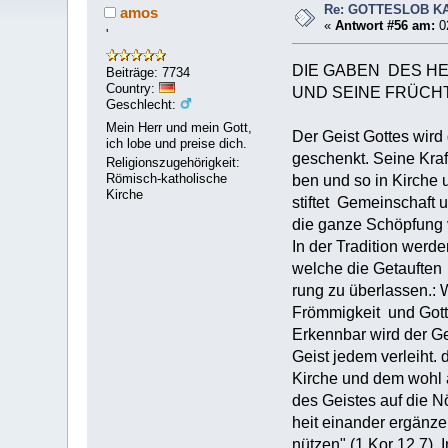
Re: GOTTESLOB K
amos
«
Antwort #56 am:
0
'
DIE GABEN DES HE
Beiträge: 7734
Country:
UND SEINE FRÜCH
Geschlecht:
Mein Herr und mein Gott,
Der Geist Gottes wir
ich lobe und preise dich.
geschenkt. Seine Kraft
Religionszugehörigkeit:
Römisch-katholische
ben und so in Kirche 
Kirche
stiftet Gemeinschaft u
die ganze Schöpfung 
In der Tradition werd
welche die Getauften
rung zu überlassen.: W
Frömmigkeit und Gotte
Erkennbar wird der Ge
Geist jedem verleiht.
Kirche und dem wohl a
des Geistes auf die Nö
heit einander ergänz
nützen" (1 Kor 12,7).