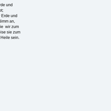
rde und
t;
r Erde und
Nimm an,
die wir zum
eise sie zum
Heile sein.