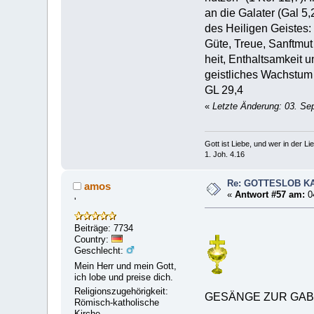
an die Galater (Gal 5,
des Heiligen Geistes:
Güte, Treue, Sanftmu
heit, Enthaltsamkeit 
geistliches Wachstum
GL 29,4
«
Letzte Änderung: 03. Se
Gott ist Liebe, und wer in der Lieb
1. Joh. 4.16
Re: GOTTESLOB K
amos
«
Antwort #57 am:
0
'
Beiträge: 7734
Country:
Geschlecht:
Mein Herr und mein Gott,
ich lobe und preise dich.
Religionszugehörigkeit:
GESÄNGE ZUR GA
Römisch-katholische
Kirche