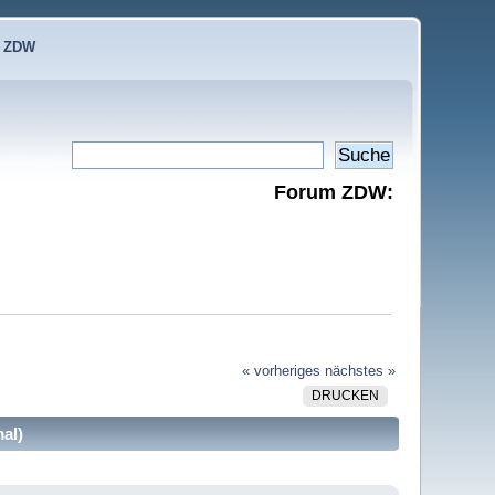
e ZDW
Forum ZDW:
« vorheriges
nächstes »
DRUCKEN
al)