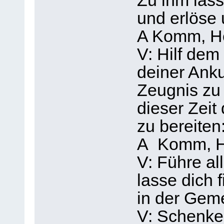
Zu ihm lass
und erlöse 
A Komm, He
V: Hilf dem
deiner Anku
Zeugnis zu 
dieser Zeit
zu bereiten
A Komm, He
V: Führe a
lasse dich 
in der Gem
V: Schenke 