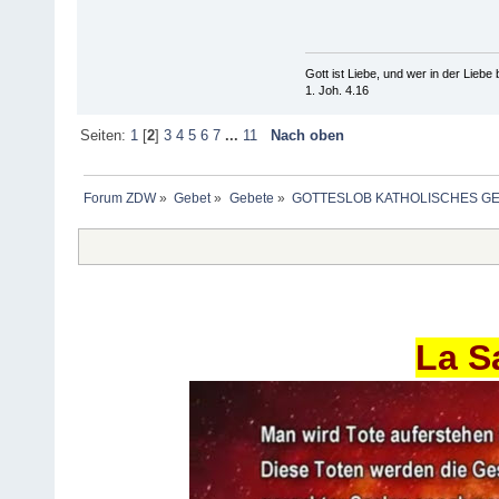
Gott ist Liebe, und wer in der Liebe bl
1. Joh. 4.16
Seiten:
1
[
2
]
3
4
5
6
7
...
11
Nach oben
Forum ZDW
»
Gebet
»
Gebete
»
GOTTESLOB KATHOLISCHES G
La S