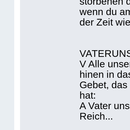
storbenen d
wenn du a
der Zeit w
VATERUN
V Alle unse
hinen in da
Gebet, das 
hat:
A Vater uns
Reich...