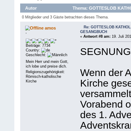
Autor
Thema: GOTTESLOB KATHO
0 Mitglieder und 3 Gäste betrachten dieses Thema.
Re: GOTTESLOB KATHOL
amos
GESANGBUCH
'
«
Antwort #8 am:
19. Juli 20
Beiträge: 7734
SEGNUNG
Country:
Geschlecht:
Mein Herr und mein Gott,
ich lobe und preise dich.
Wenn der Ad
Religionszugehörigkeit:
Römisch-katholische
Kirche gese
Kirche
versammelt
Vorabend 
des 1. Adv
Adventskra