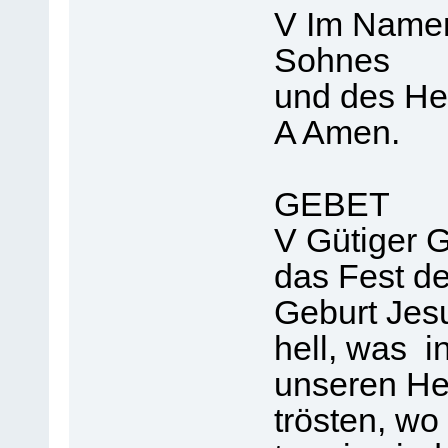
V Im Namen
Sohnes
und des Hei
A Amen.
GEBET
V Gütiger G
das Fest de
Geburt Jes
hell, was i
unseren Her
trösten, wo