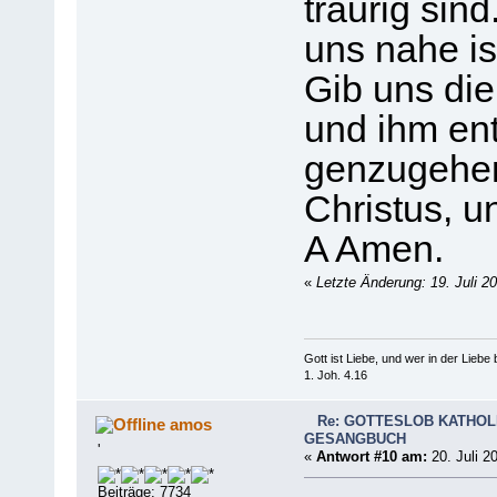
traurig sin
uns nahe is
Gib uns die
und ihm en
genzugehe
Christus, 
A Amen.
«
Letzte Änderung: 19. Juli 2
Gott ist Liebe, und wer in der Liebe bl
1. Joh. 4.16
Re: GOTTESLOB KATHOL
amos
GESANGBUCH
'
«
Antwort #10 am:
20. Juli 2
Beiträge: 7734