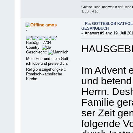
Gott ist Liebe, und wer in der Liebe bl
1. Joh. 4.16
Re: GOTTESLOB KATHOL
amos
GESANGBUCH
'
«
Antwort #9 am:
19. Juli 20
Beiträge: 7734
HAUSGEBE
Country:
Geschlecht:
Mein Herr und mein Gott,
ich lobe und preise dich.
Im Advent 
Religionszugehörigkeit:
Römisch-katholische
und betend 
Kirche
Herrn. Desh
Familie ger
ser Zeit ge
folgende V