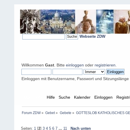
Webseite ZDW
Willkommen
Gast
. Bitte
einloggen
oder
registrieren
.
Einloggen mit Benutzername, Passwort und Sitzungslänge
Übersicht
Hilfe
Suche
Kalender
Einloggen
Registr
Forum ZDW
»
Gebet
»
Gebete
»
GOTTESLOB KATHOLISCHES G
Seiten:
1
[
2
]
3
4
5
6
7
...
11
Nach unten