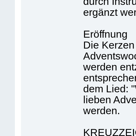
durch Instr
ergänzt we
Eröffnung
Die Kerzen 
Adventswoc
werden ent
entspreche
dem Lied: 
lieben Adve
werden.
KREUZZE