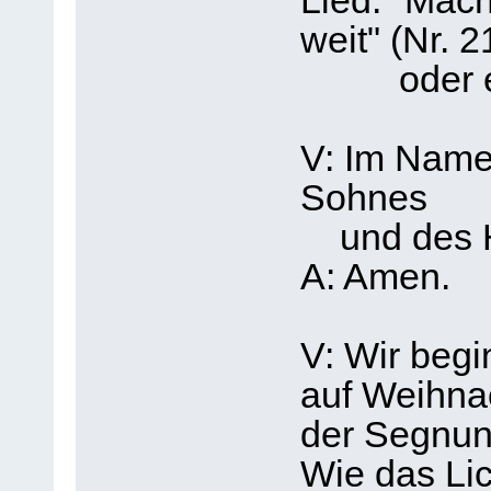
Lied: "Mach
weit" (Nr. 2
oder ein 
V: Im Name
Sohnes
und des He
A: Amen.
V: Wir beg
auf Weihna
der Segnun
Wie das Lic