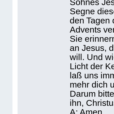
Sohnes Jes
Segne dies
den Tagen 
Advents ve
Sie erinner
an Jesus, d
will. Und w
Licht der K
laß uns im
mehr dich u
Darum bitte
ihn, Christ
A: Amen.