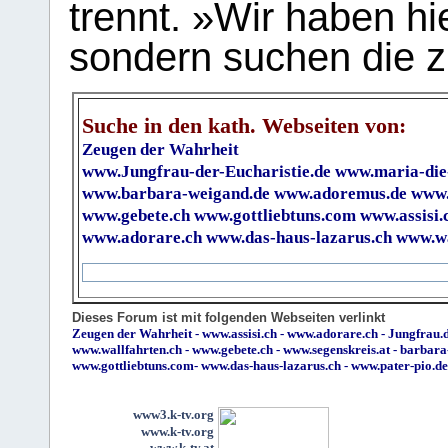
trennt. »Wir haben hi
sondern suchen die z
Suche in den kath. Webseiten von:
Zeugen der Wahrheit
www.Jungfrau-der-Eucharistie.de
www.maria-die
www.barbara-weigand.de
www.adoremus.de
www.
www.gebete.ch
www.gottliebtuns.com
www.assisi.
www.adorare.ch
www.das-haus-lazarus.ch
www.wa
Dieses Forum ist mit folgenden Webseiten verlinkt
Zeugen der Wahrheit
-
www.assisi.ch
-
www.adorare.ch
-
Jungfrau.d
www.wallfahrten.ch
-
www.gebete.ch
-
www.segenskreis.at
-
barbara
www.gottliebtuns.com
-
www.das-haus-lazarus.ch
-
www.pater-pio.de
www3.k-tv.org
www.k-tv.org
www.k-tv.at