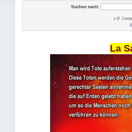
Suchen nach:
z.B.
Comput
E
La S