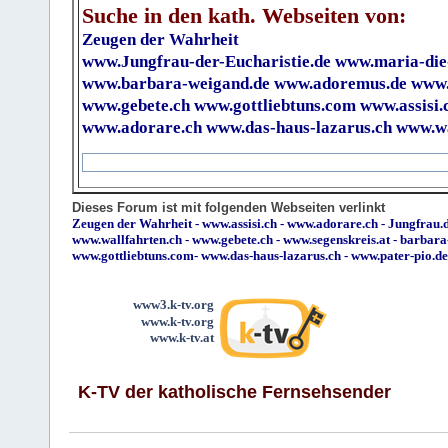
Suche in den kath. Webseiten von:
Zeugen der Wahrheit
www.Jungfrau-der-Eucharistie.de
www.maria-die
www.barbara-weigand.de
www.adoremus.de
www.
www.gebete.ch
www.gottliebtuns.com
www.assisi.
www.adorare.ch
www.das-haus-lazarus.ch
www.wa
Dieses Forum ist mit folgenden Webseiten verlinkt
Zeugen der Wahrheit
-
www.assisi.ch
-
www.adorare.ch
-
Jungfrau.d
www.wallfahrten.ch
-
www.gebete.ch
-
www.segenskreis.at
-
barbara
www.gottliebtuns.com
-
www.das-haus-lazarus.ch
-
www.pater-pio.de
www3.k-tv.org
www.k-tv.org
www.k-tv.at
K-TV der katholische Fernsehsender