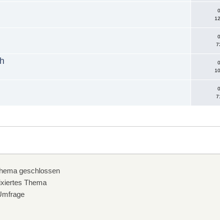
0
12
0
7
ch
0
10
0
7
hema geschlossen
xiertes Thema
mfrage