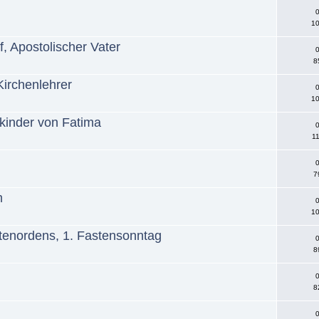
0
10
f, Apostolischer Vater
0
8
Kirchenlehrer
0
10
rkinder von Fatima
0
11
0
7
m
0
10
itenordens, 1. Fastensonntag
0
8
0
8
0