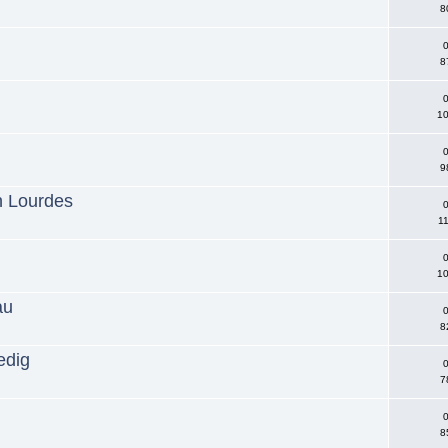
8
0
8
0
10
u
0
9
n Lourdes
0
11
0
10
au
0
8
edig
0
7
0
8