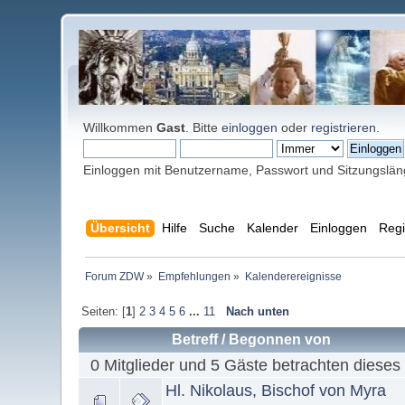
Willkommen
Gast
. Bitte
einloggen
oder
registrieren
.
Einloggen mit Benutzername, Passwort und Sitzungslä
Übersicht
Hilfe
Suche
Kalender
Einloggen
Regi
Forum ZDW
»
Empfehlungen
»
Kalenderereignisse
Seiten: [
1
]
2
3
4
5
6
...
11
Nach unten
Betreff
/
Begonnen von
0 Mitglieder und 5 Gäste betrachten dieses
Hl. Nikolaus, Bischof von Myra