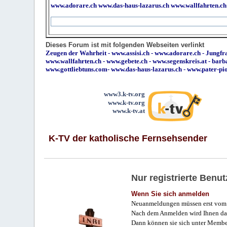
www.adorare.ch
www.das-haus-lazarus.ch
www.wallfahrten.ch
Dieses Forum ist mit folgenden Webseiten verlinkt
Zeugen der Wahrheit
-
www.assisi.ch
-
www.adorare.ch
-
Jungfra
www.wallfahrten.ch
-
www.gebete.ch
-
www.segenskreis.at
-
barb
www.gottliebtuns.com
-
www.das-haus-lazarus.ch
-
www.pater-pi
www3.k-tv.org
www.k-tv.org
www.k-tv.at
K-TV der katholische Fernsehsender
Nur registrierte Ben
Wenn Sie sich anmelden
Neuanmeldungen müssen erst vom 
Nach dem Anmelden wird Ihnen das
Dann können sie sich unter Membe