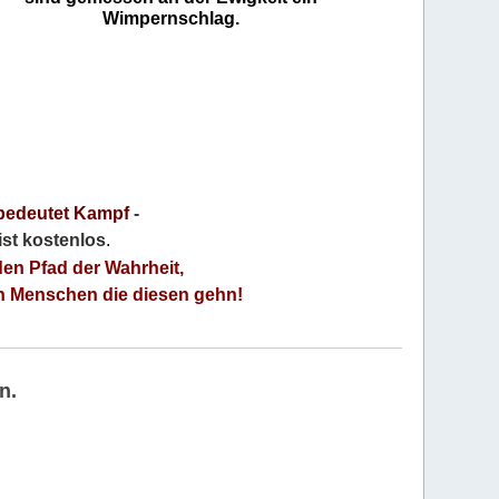
Wimpernschlag.
bedeutet Kampf
-
 ist kostenlos
.
den Pfad der Wahrheit,
an Menschen die diesen gehn!
n.