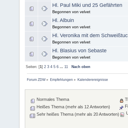
Hl. Paul Miki und 25 Gefährten
Begonnen von velvet
Hl. Albuin
Begonnen von velvet
Hl. Veronika mit dem Schweißtu
Begonnen von velvet
Hl. Blasius von Sebaste
Begonnen von velvet
Seiten: [
1
]
2
3
4
5
6
...
11
Nach oben
Forum ZDW
»
Empfehlungen
»
Kalenderereignisse
Normales Thema
T
Fi
Heißes Thema (mehr als 12 Antworten)
U
Sehr heißes Thema (mehr als 20 Antworten)