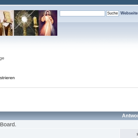
Webseit
nge
strieren
Antwo
 Board.
1