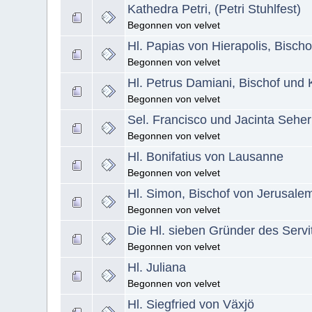
Kathedra Petri, (Petri Stuhlfest)
Begonnen von velvet
Hl. Papias von Hierapolis, Bischo
Begonnen von velvet
Hl. Petrus Damiani, Bischof und 
Begonnen von velvet
Sel. Francisco und Jacinta Sehe
Begonnen von velvet
Hl. Bonifatius von Lausanne
Begonnen von velvet
Hl. Simon, Bischof von Jerusale
Begonnen von velvet
Die Hl. sieben Gründer des Serv
Begonnen von velvet
Hl. Juliana
Begonnen von velvet
Hl. Siegfried von Växjö