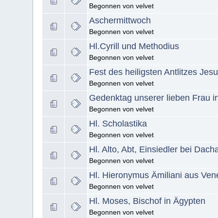
Begonnen von velvet
Aschermittwoch
Begonnen von velvet
Hl.Cyrill und Methodius
Begonnen von velvet
Fest des heiligsten Antlitzes Jes
Begonnen von velvet
Gedenktag unserer lieben Frau i
Begonnen von velvet
Hl. Scholastika
Begonnen von velvet
Hl. Alto, Abt, Einsiedler bei Dach
Begonnen von velvet
Hl. Hieronymus Ämiliani aus Ven
Begonnen von velvet
Hl. Moses, Bischof in Ägypten
Begonnen von velvet