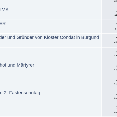
47
TIMA
0
11
TER
0
8
der und Gründer von Kloster Condat in Burgund
0
41
0
10
hof und Märtyrer
0
10
0
10
er, 2. Fastensonntag
0
10
0
10