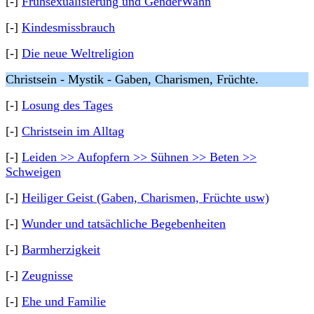
[-]
Frühsexualisierung und GenderWahn
[-]
Kindesmissbrauch
[-]
Die neue Weltreligion
Christsein - Mystik - Gaben, Charismen, Früchte.
[-]
Losung des Tages
[-]
Christsein im Alltag
[-]
Leiden >> Aufopfern >> Sühnen >> Beten >>
Schweigen
[-]
Heiliger Geist (Gaben, Charismen, Früchte usw)
[-]
Wunder und tatsächliche Begebenheiten
[-]
Barmherzigkeit
[-]
Zeugnisse
[-]
Ehe und Familie