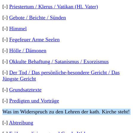
[-]
Priestertum / Klerus / Vatikan (Hl. Vater)
[-]
Gebote / Beichte / Sünden
[-]
Himmel
[-]
Fegefeuer Arme Seelen
[-]
Hölle / Dämonen
[-]
Okkulte Behaftung / Satanismus / Exorzismus
[-]
Der Tod / Das persönliche-besondere Gericht / Das
Jüngste Gericht
[-]
Grundsatztexte
[-]
Predigten und Vorträge
Was im Widerspruch zu den Lehren der kath. Kirche steht!
[-]
Abtreibung