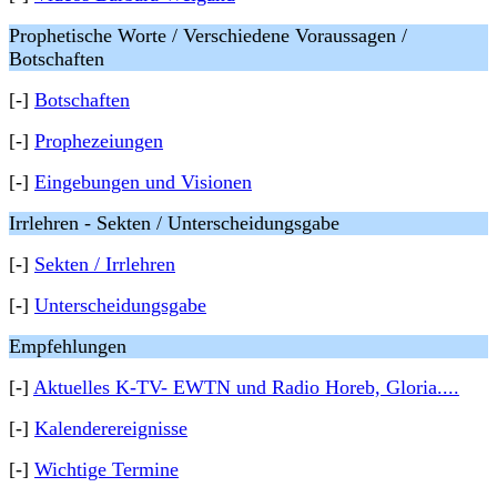
Prophetische Worte / Verschiedene Voraussagen /
Botschaften
[-]
Botschaften
[-]
Prophezeiungen
[-]
Eingebungen und Visionen
Irrlehren - Sekten / Unterscheidungsgabe
[-]
Sekten / Irrlehren
[-]
Unterscheidungsgabe
Empfehlungen
[-]
Aktuelles K-TV- EWTN und Radio Horeb, Gloria....
[-]
Kalenderereignisse
[-]
Wichtige Termine