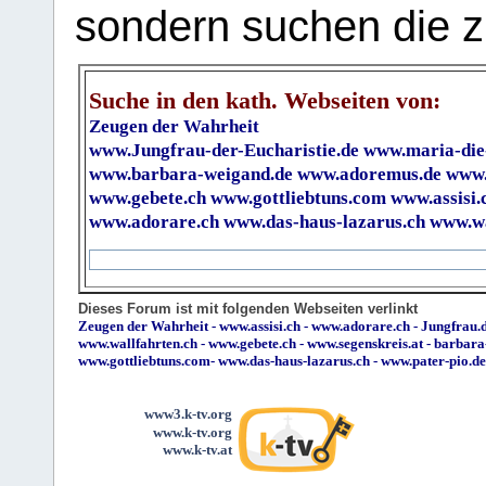
sondern suchen die z
Suche in den kath. Webseiten von:
Zeugen der Wahrheit
www.Jungfrau-der-Eucharistie.de
www.maria-die
www.barbara-weigand.de
www.adoremus.de
www.
www.gebete.ch
www.gottliebtuns.com
www.assisi.
www.adorare.ch
www.das-haus-lazarus.ch
www.wa
Dieses Forum ist mit folgenden Webseiten verlinkt
Zeugen der Wahrheit
-
www.assisi.ch
-
www.adorare.ch
-
Jungfrau.d
www.wallfahrten.ch
-
www.gebete.ch
-
www.segenskreis.at
-
barbara
www.gottliebtuns.com
-
www.das-haus-lazarus.ch
-
www.pater-pio.de
www3.k-tv.org
www.k-tv.org
www.k-tv.at