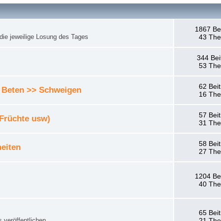
1867 Be
die jeweilige Losung des Tages
43 Th
344 Bei
53 Th
62 Bei
 Beten >> Schweigen
16 Th
57 Bei
 Früchte usw)
31 Th
58 Bei
eiten
27 Th
1204 Be
40 Th
65 Bei
 veröffentlichen.
21 Th