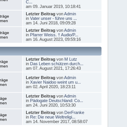
C...
am 09. Januar 2019, 10:18:41
Letzter Beitrag
von
Admin
träge
in
Vater unser - führe uns ...
emen
am 14. Juni 2018, 09:09:28
Letzter Beitrag
von
Admin
träge
in
Pfarrer Weiss. † Audio/P...
emen
am 16. August 2023, 09:59:16
Letzter Beitrag
von
M Lutz
träge
in
Das Leben schützen durch...
emen
am 07. August 2021, 17:26:43
Letzter Beitrag
von
Admin
träge
in
Xavier Naidoo weint um u...
men
am 02. April 2020, 18:23:11
Letzter Beitrag
von
Admin
räge
in
Pädogate Deutschland: Co...
men
am 24. Juni 2020, 10:53:30
Letzter Beitrag
von
DerFranke
räge
in
Re: Die neue Weltreligi...
men
am 14. November 2017, 08:58:07