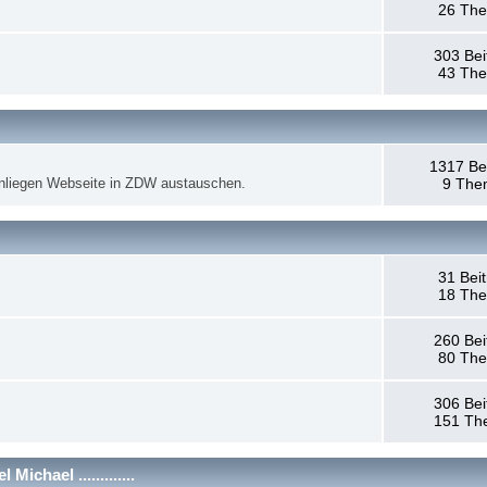
26 Th
303 Bei
43 Th
1317 Be
anliegen Webseite in ZDW austauschen.
9 The
31 Bei
18 Th
260 Bei
80 Th
306 Bei
151 Th
chael .............