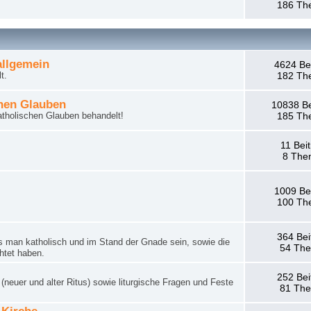
186 Th
llgemein
4624 Be
t.
182 Th
hen Glauben
10838 Be
tholischen Glauben behandelt!
185 Th
11 Bei
8 The
1009 Be
100 Th
364 Bei
man katholisch und im Stand der Gnade sein, sowie die
54 Th
htet haben.
252 Bei
neuer und alter Ritus) sowie liturgische Fragen und Feste
81 Th