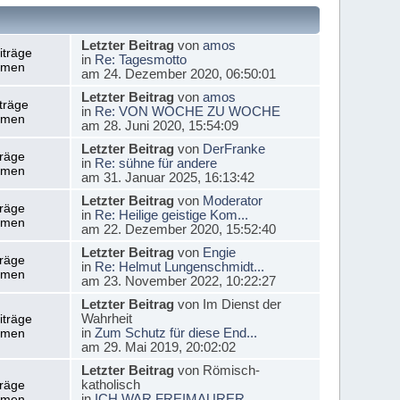
Letzter Beitrag
von
amos
iträge
in
Re: Tagesmotto
emen
am 24. Dezember 2020, 06:50:01
Letzter Beitrag
von
amos
träge
in
Re: VON WOCHE ZU WOCHE
emen
am 28. Juni 2020, 15:54:09
Letzter Beitrag
von
DerFranke
träge
in
Re: sühne für andere
emen
am 31. Januar 2025, 16:13:42
Letzter Beitrag
von
Moderator
träge
in
Re: Heilige geistige Kom...
emen
am 22. Dezember 2020, 15:52:40
Letzter Beitrag
von
Engie
träge
in
Re: Helmut Lungenschmidt...
emen
am 23. November 2022, 10:22:27
Letzter Beitrag
von Im Dienst der
Wahrheit
iträge
in
Zum Schutz für diese End...
emen
am 29. Mai 2019, 20:02:02
Letzter Beitrag
von Römisch-
katholisch
träge
in
ICH WAR FREIMAURER
emen