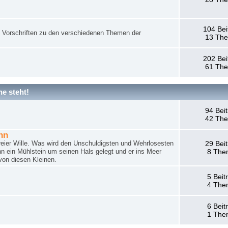
104 Bei
nd Vorschriften zu den verschiedenen Themen der
13 Th
202 Bei
61 Th
e steht!
94 Bei
42 Th
hn
reier Wille. Was wird den Unschuldigsten und Wehrlosesten
29 Bei
n ein Mühlstein um seinen Hals gelegt und er ins Meer
8 The
von diesen Kleinen.
5 Beit
4 The
6 Beit
1 The