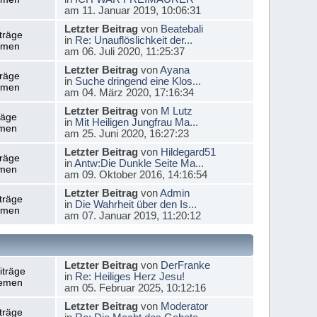
am 11. Januar 2019, 10:06:31
Letzter Beitrag
von
Beatebali
träge
in
Re: Unauflöslichkeit der...
emen
am 06. Juli 2020, 11:25:37
Letzter Beitrag
von
Ayana
träge
in
Suche dringend eine Klos...
emen
am 04. März 2020, 17:16:34
Letzter Beitrag
von
M Lutz
räge
in
Mit Heiligen Jungfrau Ma...
men
am 25. Juni 2020, 16:27:23
Letzter Beitrag
von
Hildegard51
träge
in
Antw:Die Dunkle Seite Ma...
men
am 09. Oktober 2016, 14:16:54
Letzter Beitrag
von
Admin
träge
in
Die Wahrheit über den Is...
emen
am 07. Januar 2019, 11:20:12
Letzter Beitrag
von
DerFranke
iträge
in
Re: Heiliges Herz Jesu!
emen
am 05. Februar 2025, 10:12:16
Letzter Beitrag
von
Moderator
träge