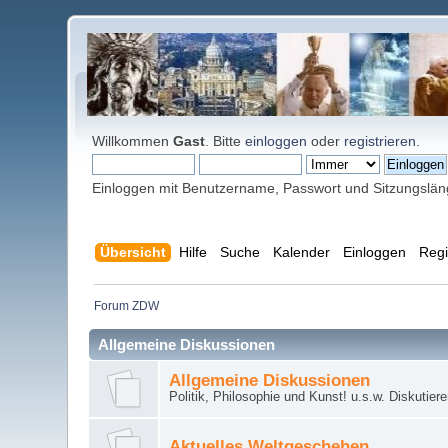
Willkommen
Gast
. Bitte
einloggen
oder
registrieren
.
Einloggen mit Benutzername, Passwort und Sitzungslä
Übersicht
Hilfe
Suche
Kalender
Einloggen
Regi
Forum ZDW
Allgemeine Diskussionen
Allgemeine Diskussionen
Politik, Philosophie und Kunst! u.s.w. Diskutier
Aktuelles Weltgeschehen