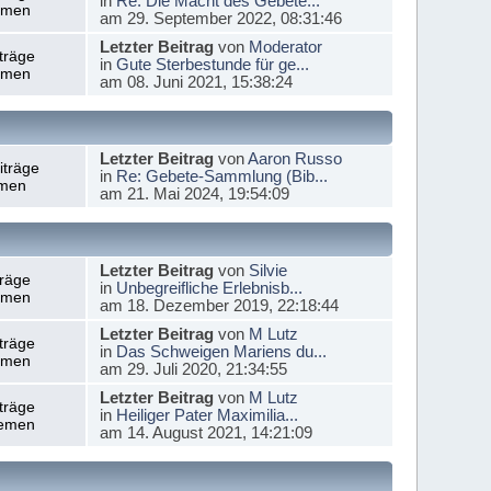
in
Re: Die Macht des Gebete...
emen
am 29. September 2022, 08:31:46
Letzter Beitrag
von
Moderator
träge
in
Gute Sterbestunde für ge...
emen
am 08. Juni 2021, 15:38:24
Letzter Beitrag
von
Aaron Russo
iträge
in
Re: Gebete-Sammlung (Bib...
men
am 21. Mai 2024, 19:54:09
Letzter Beitrag
von
Silvie
träge
in
Unbegreifliche Erlebnisb...
emen
am 18. Dezember 2019, 22:18:44
Letzter Beitrag
von
M Lutz
träge
in
Das Schweigen Mariens du...
emen
am 29. Juli 2020, 21:34:55
Letzter Beitrag
von
M Lutz
träge
in
Heiliger Pater Maximilia...
emen
am 14. August 2021, 14:21:09