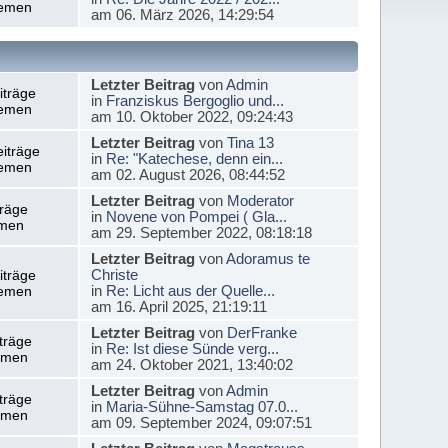
emen
am 06. März 2026, 14:29:54
Letzter Beitrag
von
Admin
iträge
in
Franziskus Bergoglio und...
emen
am 10. Oktober 2022, 09:24:43
Letzter Beitrag
von
Tina 13
iträge
in
Re: "Katechese, denn ein...
emen
am 02. August 2026, 08:44:52
Letzter Beitrag
von
Moderator
träge
in
Novene von Pompei ( Gla...
men
am 29. September 2022, 08:18:18
Letzter Beitrag
von
Adoramus te
Christe
iträge
in
Re: Licht aus der Quelle...
emen
am 16. April 2025, 21:19:11
Letzter Beitrag
von
DerFranke
träge
in
Re: Ist diese Sünde verg...
emen
am 24. Oktober 2021, 13:40:02
Letzter Beitrag
von
Admin
träge
in
Maria-Sühne-Samstag 07.0...
emen
am 09. September 2024, 09:07:51