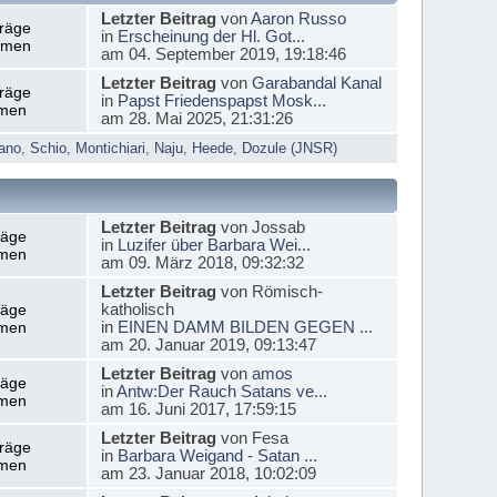
Letzter Beitrag
von
Aaron Russo
träge
in
Erscheinung der Hl. Got...
emen
am 04. September 2019, 19:18:46
Letzter Beitrag
von
Garabandal Kanal
träge
in
Papst Friedenspapst Mosk...
men
am 28. Mai 2025, 21:31:26
ano
,
Schio
,
Montichiari
,
Naju
,
Heede
,
Dozule (JNSR)
Letzter Beitrag
von Jossab
räge
in
Luzifer über Barbara Wei...
men
am 09. März 2018, 09:32:32
Letzter Beitrag
von Römisch-
katholisch
räge
in
EINEN DAMM BILDEN GEGEN ...
men
am 20. Januar 2019, 09:13:47
Letzter Beitrag
von
amos
räge
in
Antw:Der Rauch Satans ve...
men
am 16. Juni 2017, 17:59:15
Letzter Beitrag
von Fesa
träge
in
Barbara Weigand - Satan ...
men
am 23. Januar 2018, 10:02:09