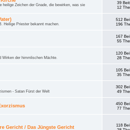
 Kirche
39 Bei
 heilige Zeichen der Gnade, die bewirken, was sie
12 Th
Vater)
512 Bei
. Heilige Priester bekannt machen.
196 Th
167 Bei
55 Th
120 Bei
d Wirken der himmlischen Mächte.
28 Th
105 Bei
35 Th
302 Bei
zismen - Satan Fürst der Welt
49 Th
450 Bei
 Exorzismus
77 Th
118 Bei
re Gericht / Das Jüngste Gericht
28 Th