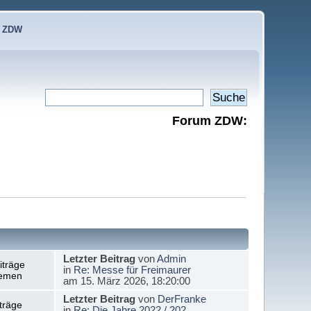
e ZDW
Forum ZDW:
Letzter Beitrag
von
Admin
iträge
in
Re: Messe für Freimaurer
emen
am 15. März 2026, 18:20:00
Letzter Beitrag
von
DerFranke
träge
in
Re: Die Jahre 2022 / 202...