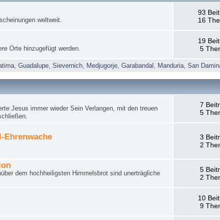
93 Bei
rscheinungen weltweit.
16 Th
19 Bei
ere Orte hinzugefügt werden.
5 The
atima
,
Guadalupe
,
Sievernich
,
Medjugorje
,
Garabandal
,
Manduria
,
San Damin
7 Beit
rte Jesus immer wieder Sein Verlangen, mit den treuen
5 The
schließen.
el-Ehrenwache
3 Beit
2 The
ion
5 Beit
nüber dem hochheiligsten Himmelsbrot sind unerträgliche
2 The
10 Bei
9 The