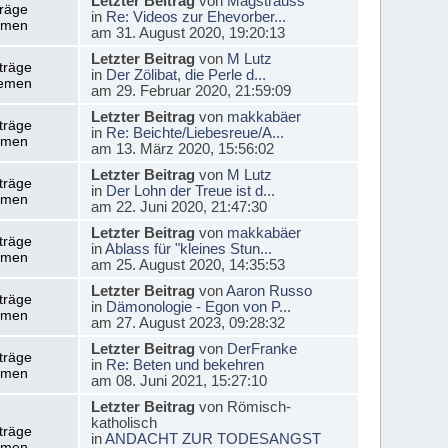
Letzter Beitrag
von
Magstrauss
träge
in
Re: Videos zur Ehevorber...
emen
am 31. August 2020, 19:20:13
Letzter Beitrag
von
M Lutz
träge
in
Der Zölibat, die Perle d...
emen
am 29. Februar 2020, 21:59:09
Letzter Beitrag
von
makkabäer
träge
in
Re: Beichte/Liebesreue/A...
emen
am 13. März 2020, 15:56:02
Letzter Beitrag
von
M Lutz
träge
in
Der Lohn der Treue ist d...
emen
am 22. Juni 2020, 21:47:30
Letzter Beitrag
von
makkabäer
träge
in
Ablass für "kleines Stun...
emen
am 25. August 2020, 14:35:53
Letzter Beitrag
von
Aaron Russo
träge
in
Dämonologie - Egon von P...
emen
am 27. August 2023, 09:28:32
Letzter Beitrag
von
DerFranke
träge
in
Re: Beten und bekehren
emen
am 08. Juni 2021, 15:27:10
Letzter Beitrag
von Römisch-
katholisch
träge
in
ANDACHT ZUR TODESANGST
emen