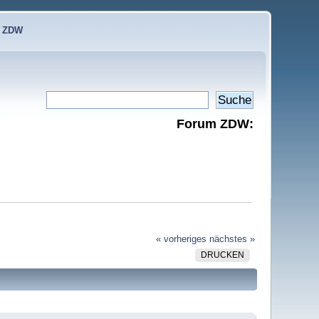
e ZDW
Forum ZDW:
« vorheriges
nächstes »
DRUCKEN