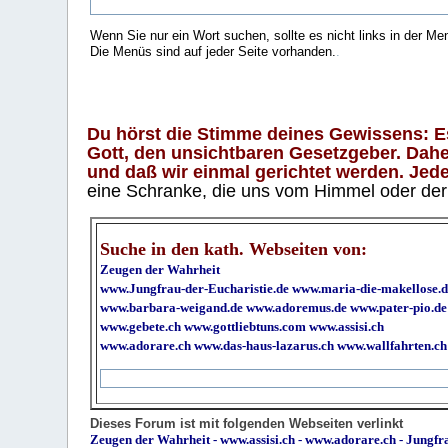
Wenn Sie nur ein Wort suchen, sollte es nicht links in der Me
Die Menüs sind auf jeder Seite vorhanden.
.
Du hörst die Stimme deines Gewissens: Es 
Gott, den unsichtbaren Gesetzgeber. Daher
und daß wir einmal gerichtet werden. Jeder
eine Schranke, die uns vom Himmel oder der H
Suche in den kath. Webseiten von:
Zeugen der Wahrheit
www.Jungfrau-der-Eucharistie.de
www.maria-die-makellose.d
www.barbara-weigand.de
www.adoremus.de
www.pater-pio.de
www.gebete.ch
www.gottliebtuns.com
www.assisi.ch
www.adorare.ch
www.das-haus-lazarus.ch
www.wallfahrten.ch
Dieses Forum ist mit folgenden Webseiten verlinkt
Zeugen der Wahrheit
-
www.assisi.ch
-
www.adorare.ch
-
Jungfra