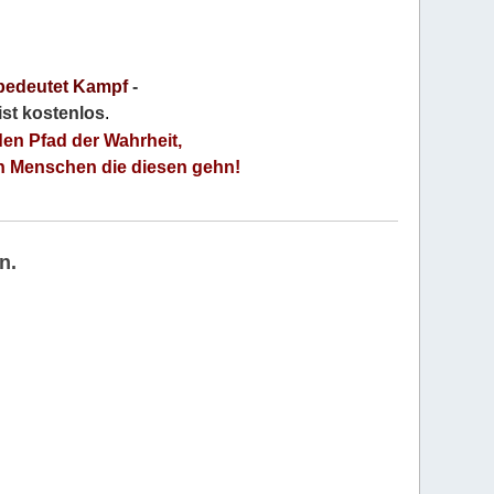
bedeutet Kampf
-
 ist kostenlos
.
den Pfad der Wahrheit,
an Menschen die diesen gehn!
n.