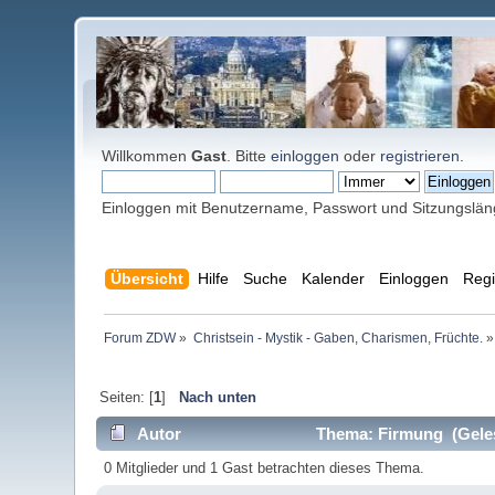
Willkommen
Gast
. Bitte
einloggen
oder
registrieren
.
Einloggen mit Benutzername, Passwort und Sitzungslä
Übersicht
Hilfe
Suche
Kalender
Einloggen
Regi
Forum ZDW
»
Christsein - Mystik - Gaben, Charismen, Früchte.
»
Seiten: [
1
]
Nach unten
Autor
Thema: Firmung (Geles
0 Mitglieder und 1 Gast betrachten dieses Thema.