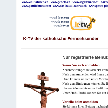
www.wallfahrten.ch
-
www.gebete.ch
-
www.segenskreis.at
-
barb
www.gottliebtuns.com
-
www.das-haus-lazarus.ch
-
www.pater-pi
www3.k-tv.org
www.k-tv.org
www.k-tv.at
K-TV der katholische Fernsehsender
Nur registrierte Ben
Wenn Sie sich anmelden
Neuanmeldungen müssen erst vom 
Nach dem Anmelden wird Ihnen das
Dann können sie sich unter Membe
Nach dem Einloggen können Sie Ihr
Ebenso können Sie unter Profil Ihr
Unter Profil/Profil können Sie ein
Vorteile beim anmelden
Sie können Ihren Beitrag nachträgl