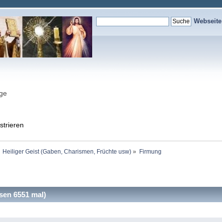
Webseit
nge
strieren
Heiliger Geist (Gaben, Charismen, Früchte usw)
»
Firmung
en 6551 mal)