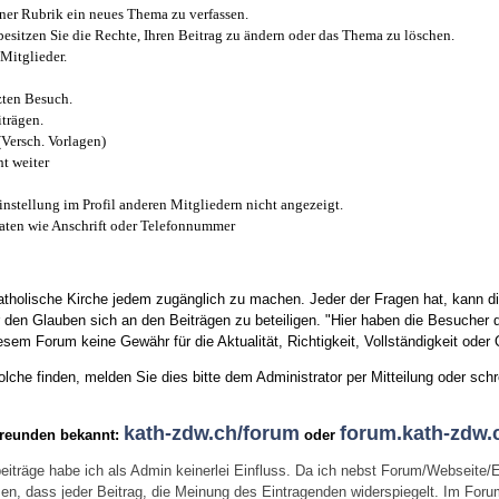
iner Rubrik ein neues Thema zu verfassen.
esitzen Sie die Rechte, Ihren Beitrag zu ändern oder das Thema zu löschen.
Mitglieder.
zten Besuch.
trägen.
(Versch. Vorlagen)
t weiter
instellung im Profil anderen Mitgliedern nicht angezeigt.
aten wie Anschrift oder Telefonnummer
tholische Kirche jedem zugänglich zu machen. Jeder der Fragen hat, kann di
den Glauben sich an den Beiträgen zu beteiligen. "Hier haben die Besucher d
sem Forum keine Gewähr für die Aktualität, Richtigkeit, Vollständigkeit oder Q
he finden, melden Sie dies bitte dem Administrator per Mitteilung oder schr
kath-zdw.ch/forum
forum.kath-zdw.
Freunden bekannt:
oder
eiträge habe ich als Admin keinerlei Einfluss. Da ich nebst Forum/Webseite/
wissen, dass jeder Beitrag, die Meinung des Eintragenden widerspiegelt. Im Fo