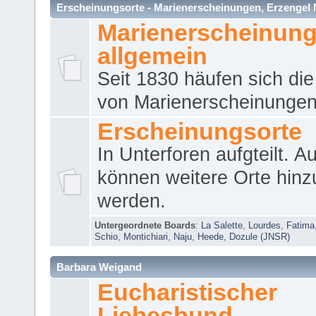
Erscheinungsorte - Marienerscheinungen, Erzengel Micha
Marienerscheinun
allgemein
Seit 1830 häufen sich die
von Marienerscheinungen 
Erscheinungsorte
In Unterforen aufgteilt. 
können weitere Orte hinz
werden.
Untergeordnete Boards
:
La Salette
,
Lourdes
,
Fatima
Schio
,
Montichiari
,
Naju
,
Heede
,
Dozule (JNSR)
Barbara Weigand
Eucharistischer
Liebesbund