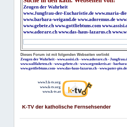
Suche in den kath. Webseiten von:
Zeugen der Wahrheit
www.Jungfrau-der-Eucharistie.de
www.maria-die
www.barbara-weigand.de
www.adoremus.de
www.
www.gebete.ch
www.gottliebtuns.com
www.assisi.
www.adorare.ch
www.das-haus-lazarus.ch
www.wa
Dieses Forum ist mit folgenden Webseiten verlinkt
Zeugen der Wahrheit
-
www.assisi.ch
-
www.adorare.ch
-
Jungfrau.d
www.wallfahrten.ch
-
www.gebete.ch
-
www.segenskreis.at
-
barbara
www.gottliebtuns.com
-
www.das-haus-lazarus.ch
-
www.pater-pio.de
www3.k-tv.org
www.k-tv.org
www.k-tv.at
K-TV der katholische Fernsehsender