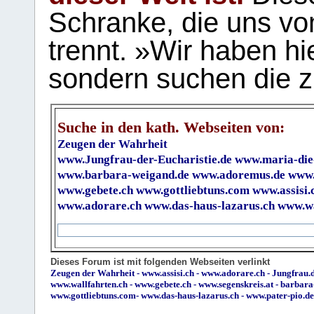
Schranke, die uns vo
trennt. »Wir haben hi
sondern suchen die z
Suche in den kath. Webseiten von:
Zeugen der Wahrheit
www.Jungfrau-der-Eucharistie.de
www.maria-die
www.barbara-weigand.de
www.adoremus.de
www.
www.gebete.ch
www.gottliebtuns.com
www.assisi.
www.adorare.ch
www.das-haus-lazarus.ch
www.wa
Dieses Forum ist mit folgenden Webseiten verlinkt
Zeugen der Wahrheit
-
www.assisi.ch
-
www.adorare.ch
-
Jungfrau.d
www.wallfahrten.ch
-
www.gebete.ch
-
www.segenskreis.at
-
barbara
www.gottliebtuns.com
-
www.das-haus-lazarus.ch
-
www.pater-pio.de