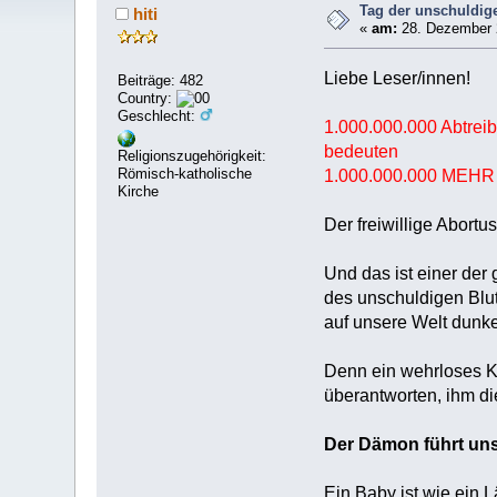
Tag der unschuldig
hiti
«
am:
28. Dezember 
Liebe Leser/innen!
Beiträge: 482
Country:
Geschlecht:
1.000.000.000 Abtrei
bedeuten
Religionszugehörigkeit:
Römisch-katholische
1.000.000.000 ME
Kirche
Der freiwillige Abortu
Und das ist einer der
des unschuldigen Blut
auf unsere Welt dunk
Denn ein wehrloses K
überantworten, ihm di
Der Dämon führt uns 
Ein Baby ist wie ein