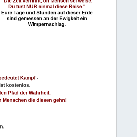
"Die Zeit verrinnt, oh Mensch sei weise.
Du tust NUR einmal diese Reise."
Eure Tage und Stunden auf dieser Erde
sind gemessen an der Ewigkeit ein
Wimpernschlag.
bedeutet Kampf
-
 ist kostenlos
.
den Pfad der Wahrheit,
an Menschen die diesen gehn!
n.