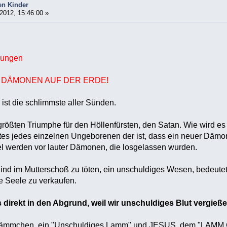
en Kinder
2012, 15:46:00 »
bungen
HR DÄMONEN AUF DER ERDE!
s ist die schlimmste aller Sünden.
 größten Triumphe für den Höllenfürsten, den Satan. Wie wird es
es jedes einzelnen Ungeborenen der ist, dass ein neuer Dämon 
el werden vor lauter Dämonen, die losgelassen wurden.
ind im Mutterschoß zu töten, ein unschuldiges Wesen, bedeute
e Seele zu verkaufen.
direkt in den Abgrund, weil wir unschuldiges Blut vergieße
 Lämmchen, ein "Unschuldiges Lamm" und JESUS, dem "LAMM G