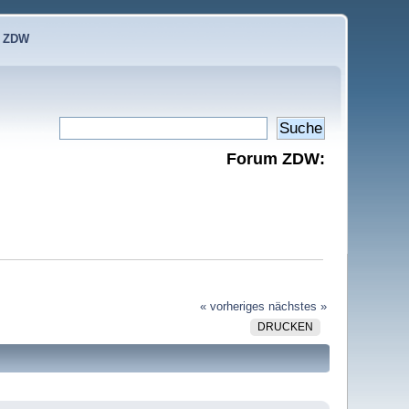
e ZDW
Forum ZDW:
« vorheriges
nächstes »
DRUCKEN