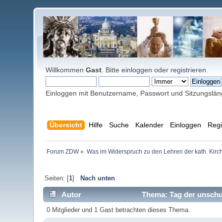
Willkommen
Gast
. Bitte
einloggen
oder
registrieren
.
Einloggen mit Benutzername, Passwort und Sitzungslä
Übersicht
Hilfe
Suche
Kalender
Einloggen
Regi
Forum ZDW
»
Was im Widerspruch zu den Lehren der kath. Kirch
Seiten: [
1
]
Nach unten
Autor
Thema: Tag der unschu
0 Mitglieder und 1 Gast betrachten dieses Thema.