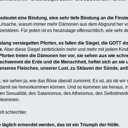
deutet eine Bindung, eine sehr tiefe Bindung an die Finste
ie Ursache, warum immer mehr Dämonen aus dem Abgrund her v
erstören. Für jeden ist es heutzutage offensichtlich, wie sehr 
islang versiegelten Pforten, es fallen die Siegel, die GOTT 
e.
Aber diese Siegel zerbröckeln mehr und mehr mit jedem Kin
Pforten treten die Dämonen her vor, sie sehen aus wie sch
rschwemmt die Erde und die Menschheit, heftet sich an sie
unseres Fleisches, unserer Lust, zu Sklaven der Sünde, anfä
, wir sehen ja, wie das Böse überall zunimmt. Es ist, als ob wi
amit sie hervorkommen können. Und so kommen sie heraus, im
rrten Sexualität, des Satanismus, des Atheismus, des Selbstmorde
bekommen.
lt schlechter.
e täglich ermordet werden, das ist ein Triumph der Hölle.