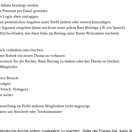
Admin bestätigt werden
 Passwort per Email gesendet.
r Login oben einloggen.
e persönlichen Angaben unter Profil ändern oder weitere hinzufügen.
e Signatur eingeben (dann erscheint unter jedem Ihrer Beiträge z.B. ein Spruch)
 Bild hochladen, das dann links im Beitrag unter Ihrem Nicknamen erscheint.
ich verändern oder löschen.
iner Rubrik ein neues Thema zu verfassen.
esitzen Sie die Rechte, Ihren Beitrag zu ändern oder das Thema zu löschen.
Mitglieder.
zten Besuch.
trägen.
(Versch. Vorlagen)
t weiter
instellung im Profil anderen Mitgliedern nicht angezeigt.
aten wie Anschrift oder Telefonnummer
tholische Kirche jedem zugänglich zu machen. Jeder der Fragen hat, kann di