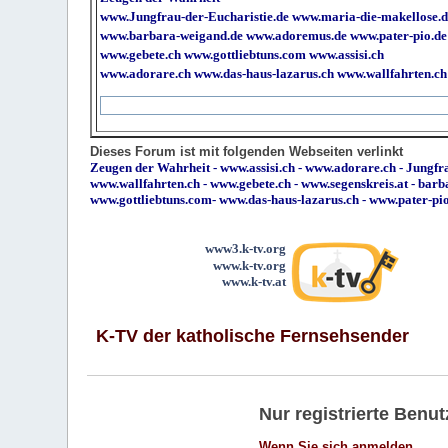
www.Jungfrau-der-Eucharistie.de
www.maria-die-makellose.d
www.barbara-weigand.de
www.adoremus.de
www.pater-pio.de
www.gebete.ch
www.gottliebtuns.com
www.assisi.ch
www.adorare.ch
www.das-haus-lazarus.ch
www.wallfahrten.ch
Dieses Forum ist mit folgenden Webseiten verlinkt
Zeugen der Wahrheit
-
www.assisi.ch
-
www.adorare.ch
-
Jungfra
www.wallfahrten.ch
-
www.gebete.ch
-
www.segenskreis.at
-
barb
www.gottliebtuns.com
-
www.das-haus-lazarus.ch
-
www.pater-pi
www3.k-tv.org
www.k-tv.org
www.k-tv.at
K-TV der katholische Fernsehsender
Nur registrierte Ben
Wenn Sie sich anmelden