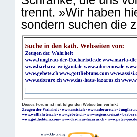
Schranke, die uns vo
trennt. »Wir haben hi
sondern suchen die z
Suche in den kath. Webseiten von:
Zeugen der Wahrheit
www.Jungfrau-der-Eucharistie.de
www.maria-die
www.barbara-weigand.de
www.adoremus.de
www.
www.gebete.ch
www.gottliebtuns.com
www.assisi.
www.adorare.ch
www.das-haus-lazarus.ch
www.wa
Dieses Forum ist mit folgenden Webseiten verlinkt
Zeugen der Wahrheit
-
www.assisi.ch
-
www.adorare.ch
-
Jungfrau.d
www.wallfahrten.ch
-
www.gebete.ch
-
www.segenskreis.at
-
barbara
www.gottliebtuns.com
-
www.das-haus-lazarus.ch
-
www.pater-pio.de
www3.k-tv.org