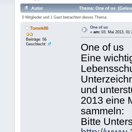
Autor
Thema: One of us (Gelese
0 Mitglieder und 1 Gast betrachten dieses Thema.
One of us
Tomek86
«
am:
03. Mai 2013, 01:
Beiträge: 56
Geschlecht:
One of us
Eine wichtig
Lebensschu
Unterzeichn
und unterst
2013 eine M
sammeln:
Bitte Unter