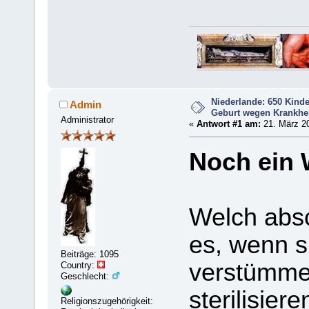
Niederlande: 650 Kinde
Admin
Geburt wegen Krankhei
Administrator
«
Antwort #1 am:
21. März 20
Noch ein W
Welch absc
es, wenn s
Beiträge: 1095
verstümmel
Country:
Geschlecht:
sterilisie
Religionszugehörigkeit: