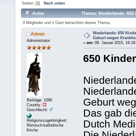
Seiten: [
1
]
Nach unten
Autor
Thema: Niederlande: 650 K
(Gelesen 7855 mal)
0 Mitglieder und 1 Gast betrachten dieses Thema.
Niederlande: 650 Kinde
Admin
Geburt wegen Krankhei
Administrator
«
am:
09. Januar 2015, 19:18
650 Kinder
Niederland
Niederland
Geburt wege
Beiträge: 1095
Country:
Geschlecht:
Das gab di
Religionszugehörigkeit:
Dutch Medic
Römisch-katholische
Kirche
Die Nieder