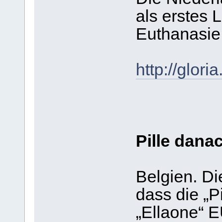
als erstes L
Euthanasie 
http://glor
Pille danac
Belgien. D
dass die „P
„Ellaone“ 