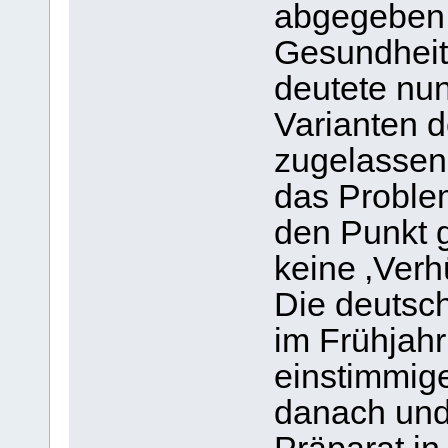
abgegeben 
Gesundheit
deutete nun
Varianten d
zugelassen
das Problem
den Punkt g
keine ‚Verh
Die deutsc
im Frühjahr
einstimmig
danach und