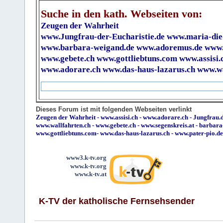
Suche in den kath. Webseiten von:
Zeugen der Wahrheit
www.Jungfrau-der-Eucharistie.de
www.maria-die
www.barbara-weigand.de
www.adoremus.de
www.
www.gebete.ch
www.gottliebtuns.com
www.assisi.
www.adorare.ch
www.das-haus-lazarus.ch
www.wa
Dieses Forum ist mit folgenden Webseiten verlinkt
Zeugen der Wahrheit
-
www.assisi.ch
-
www.adorare.ch
-
Jungfrau.d
www.wallfahrten.ch
-
www.gebete.ch
-
www.segenskreis.at
-
barbara
www.gottliebtuns.com
-
www.das-haus-lazarus.ch
-
www.pater-pio.de
www3.k-tv.org
www.k-tv.org
www.k-tv.at
K-TV der katholische Fernsehsender