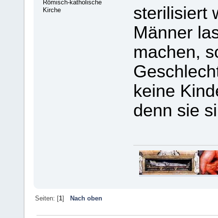
Römisch-katholische
sterilisier
Kirche
Männer la
machen, so
Geschlech
keine Kin
denn sie s
Seiten: [
1
]
Nach oben