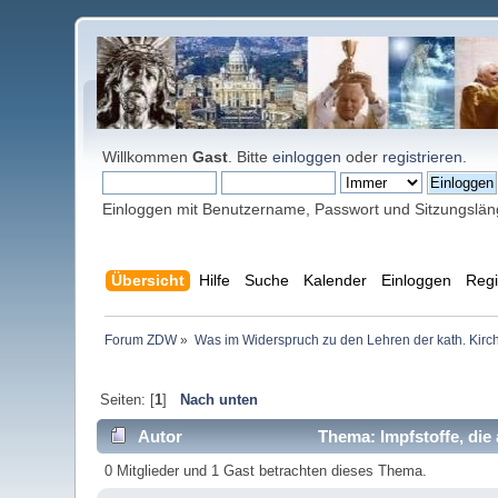
Willkommen
Gast
. Bitte
einloggen
oder
registrieren
.
Einloggen mit Benutzername, Passwort und Sitzungslä
Übersicht
Hilfe
Suche
Kalender
Einloggen
Regi
Forum ZDW
»
Was im Widerspruch zu den Lehren der kath. Kirch
Seiten: [
1
]
Nach unten
Autor
Thema: Impfstoffe, die
0 Mitglieder und 1 Gast betrachten dieses Thema.