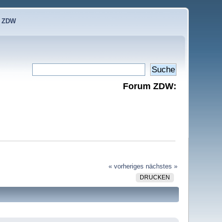
e ZDW
Forum ZDW:
« vorheriges
nächstes »
DRUCKEN