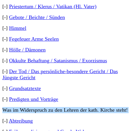
[-]
Priestertum / Klerus / Vatikan (Hl. Vater)
[-]
Gebote / Beichte / Sünden
[-]
Himmel
[-]
Fegefeuer Arme Seelen
[-]
Hölle / Dämonen
[-]
Okkulte Behaftung / Satanismus / Exorzismus
[-]
Der Tod / Das persönliche-besondere Gericht / Das
Jüngste Gericht
[-]
Grundsatztexte
[-]
Predigten und Vorträge
Was im Widerspruch zu den Lehren der kath. Kirche steht!
[-]
Abtreibung