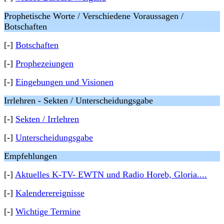
Prophetische Worte / Verschiedene Voraussagen /
Botschaften
[-]
Botschaften
[-]
Prophezeiungen
[-]
Eingebungen und Visionen
Irrlehren - Sekten / Unterscheidungsgabe
[-]
Sekten / Irrlehren
[-]
Unterscheidungsgabe
Empfehlungen
[-]
Aktuelles K-TV- EWTN und Radio Horeb, Gloria....
[-]
Kalenderereignisse
[-]
Wichtige Termine