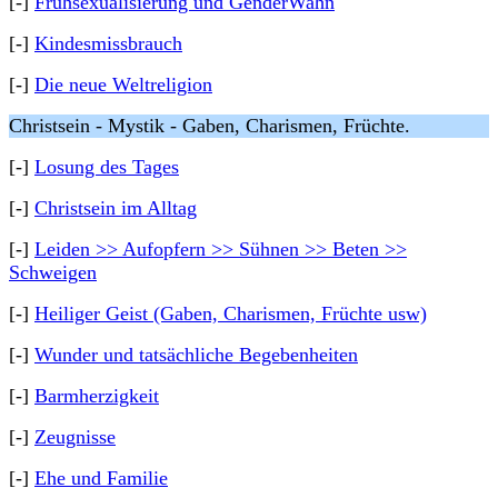
[-]
Frühsexualisierung und GenderWahn
[-]
Kindesmissbrauch
[-]
Die neue Weltreligion
Christsein - Mystik - Gaben, Charismen, Früchte.
[-]
Losung des Tages
[-]
Christsein im Alltag
[-]
Leiden >> Aufopfern >> Sühnen >> Beten >>
Schweigen
[-]
Heiliger Geist (Gaben, Charismen, Früchte usw)
[-]
Wunder und tatsächliche Begebenheiten
[-]
Barmherzigkeit
[-]
Zeugnisse
[-]
Ehe und Familie