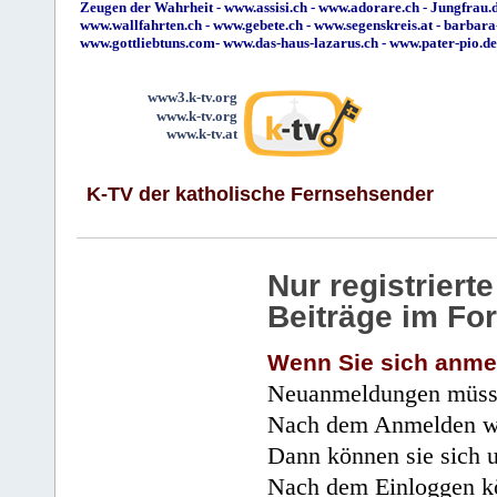
Zeugen der Wahrheit
-
www.assisi.ch
-
www.adorare.ch
-
Jungfrau.d
www.wallfahrten.ch
-
www.gebete.ch
-
www.segenskreis.at
-
barbara
www.gottliebtuns.com
-
www.das-haus-lazarus.ch
-
www.pater-pio.de
www3.k-tv.org
www.k-tv.org
www.k-tv.at
K-TV der katholische Fernsehsender
Nur registrier
Beiträge im Fo
Wenn Sie sich anme
Neuanmeldungen müsse
Nach dem Anmelden wir
Dann können sie sich 
Nach dem Einloggen kö