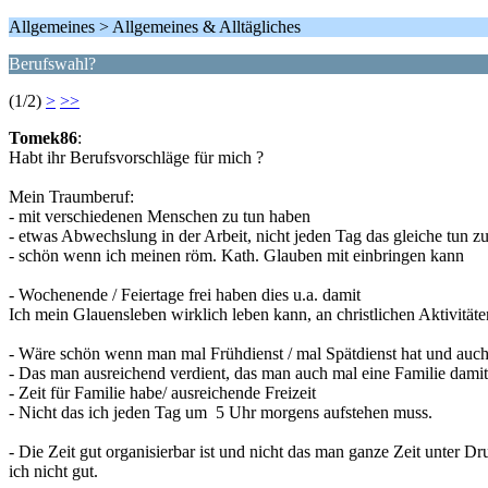
Allgemeines > Allgemeines & Alltägliches
Berufswahl?
(1/2)
>
>>
Tomek86
:
Habt ihr Berufsvorschläge für mich ?
Mein Traumberuf:
- mit verschiedenen Menschen zu tun haben
- etwas Abwechslung in der Arbeit, nicht jeden Tag das gleiche tun z
- schön wenn ich meinen röm. Kath. Glauben mit einbringen kann
- Wochenende / Feiertage frei haben dies u.a. damit
Ich mein Glauensleben wirklich leben kann, an christlichen Aktivität
- Wäre schön wenn man mal Frühdienst / mal Spätdienst hat und auch
- Das man ausreichend verdient, das man auch mal eine Familie damit
- Zeit für Familie habe/ ausreichende Freizeit
- Nicht das ich jeden Tag um 5 Uhr morgens aufstehen muss.
- Die Zeit gut organisierbar ist und nicht das man ganze Zeit unter Dru
ich nicht gut.