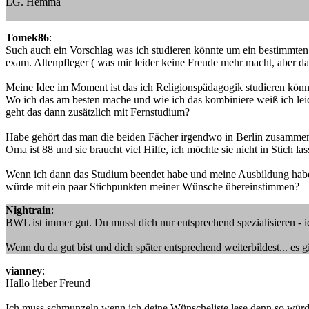
LG. Hemma
Tomek86
:
Such auch ein Vorschlag was ich studieren könnte um ein bestimmte
exam. Altenpfleger ( was mir leider keine Freude mehr macht, aber da
Meine Idee im Moment ist das ich Religionspädagogik studieren könn
Wo ich das am besten mache und wie ich das kombiniere weiß ich leid
geht das dann zusätzlich mit Fernstudium?
Habe gehört das man die beiden Fächer irgendwo in Berlin zusammen
Oma ist 88 und sie braucht viel Hilfe, ich möchte sie nicht in Stich
Wenn ich dann das Studium beendet habe und meine Ausbildung habe, 
würde mit ein paar Stichpunkten meiner Wünsche übereinstimmen?
Nightrain
:
BWL ist immer gut. Du musst dich nur entsprechend spezialisieren - 
Wenn du da gut bist und dich später entsprechend weiterbildest... 
vianney
:
Hallo lieber Freund
Ich muss schmunzeln wenn ich deine Wünscheliste lese denn so würde 