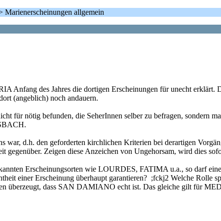
.. > Marienerscheinungen allgemein
DURIA Anfang des Jahres die dortigen Erscheinungen für unecht erk
ort (angeblich) noch andauern.
r nötig befunden, die SeherInnen selber zu befragen, sondern man 
LDSBACH.
ns war, d.h. den geforderten kirchlichen Kriterien bei derartigen Vorgä
t gegenüber. Zeigen diese Anzeichen von Ungehorsam, wird dies sofort
erkannten Erscheinungsorten wie LOURDES, FATIMA u.a., so darf einen
e Echtheit einer Erscheinung überhaupt garantieren? ;fckj2 Welche Rolle
hrungen überzeugt, dass SAN DAMIANO echt ist. Das gleiche gilt für