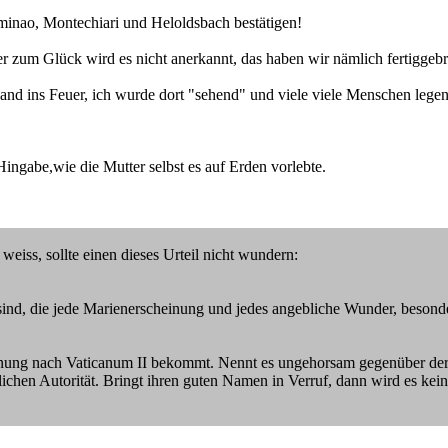
minao, Montechiari und Heloldsbach bestätigen!
r zum Glück wird es nicht anerkannt, das haben wir nämlich fertiggebr
e Hand ins Feuer, ich wurde dort "sehend" und viele viele Menschen legen
Hingabe,wie die Mutter selbst es auf Erden vorlebte.
ss, sollte einen dieses Urteil nicht wundern:
sind, die jede Marienerscheinung und jedes angebliche Wunder, besond
ennung nach Vaticanum II bekommt. Nennt es ungehorsam gegenüber der A
chen Autorität. Bringt ihren guten Namen in Verruf, dann wird es keine