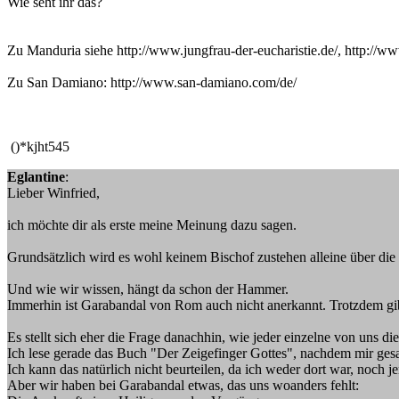
Wie seht ihr das?
Zu Manduria siehe http://www.jungfrau-der-eucharistie.de/, http://w
Zu San Damiano: http://www.san-damiano.com/de/
()*kjht545
Eglantine
:
Lieber Winfried,
ich möchte dir als erste meine Meinung dazu sagen.
Grundsätzlich wird es wohl keinem Bischof zustehen alleine über die
Und wie wir wissen, hängt da schon der Hammer.
Immerhin ist Garabandal von Rom auch nicht anerkannt. Trotzdem gibt 
Es stellt sich eher die Frage danachhin, wie jeder einzelne von uns di
Ich lese gerade das Buch "Der Zeigefinger Gottes", nachdem mir gesa
Ich kann das natürlich nicht beurteilen, da ich weder dort war, noch j
Aber wir haben bei Garabandal etwas, das uns woanders fehlt: