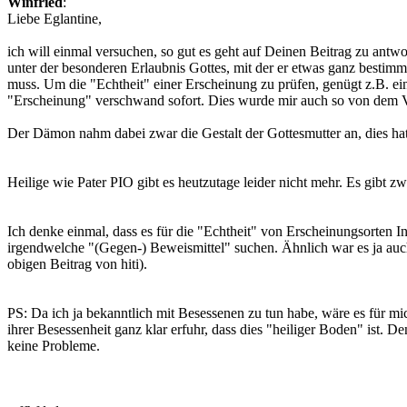
Winfried
:
Liebe Eglantine,
ich will einmal versuchen, so gut es geht auf Deinen Beitrag zu antwor
unter der besonderen Erlaubnis Gottes, mit der er etwas ganz bestim
muss. Um die "Echtheit" einer Erscheinung zu prüfen, genügt z.B. e
"Erscheinung" verschwand sofort. Dies wurde mir auch so von dem Vert
Der Dämon nahm dabei zwar die Gestalt der Gottesmutter an, dies hatt
Heilige wie Pater PIO gibt es heutzutage leider nicht mehr. Es gibt z
Ich denke einmal, dass es für die "Echtheit" von Erscheinungsorten I
irgendwelche "(Gegen-) Beweismittel" suchen. Ähnlich war es ja auch 
obigen Beitrag von hiti).
PS: Da ich ja bekanntlich mit Besessenen zu tun habe, wäre es für mi
ihrer Besessenheit ganz klar erfuhr, dass dies "heiliger Boden" ist. 
keine Probleme.