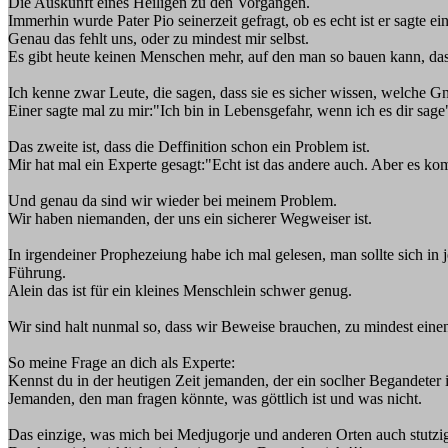
Die Auskunft eines Heiligen zu den Vorgängen.
Immerhin wurde Pater Pio seinerzeit gefragt, ob es echt ist er sagte ein
Genau das fehlt uns, oder zu mindest mir selbst.
Es gibt heute keinen Menschen mehr, auf den man so bauen kann, das
Ich kenne zwar Leute, die sagen, dass sie es sicher wissen, welche G
Einer sagte mal zu mir:"Ich bin in Lebensgefahr, wenn ich es dir sage
Das zweite ist, dass die Deffinition schon ein Problem ist.
Mir hat mal ein Experte gesagt:"Echt ist das andere auch. Aber es ko
Und genau da sind wir wieder bei meinem Problem.
Wir haben niemanden, der uns ein sicherer Wegweiser ist.
In irgendeiner Prophezeiung habe ich mal gelesen, man sollte sich in 
Führung.
Alein das ist für ein kleines Menschlein schwer genug.
Wir sind halt nunmal so, dass wir Beweise brauchen, zu mindest einen
So meine Frage an dich als Experte:
Kennst du in der heutigen Zeit jemanden, der ein soclher Begandeter i
Jemanden, den man fragen könnte, was göttlich ist und was nicht.
Das einzige, was mich bei Medjugorje und anderen Orten auch stutzig ma