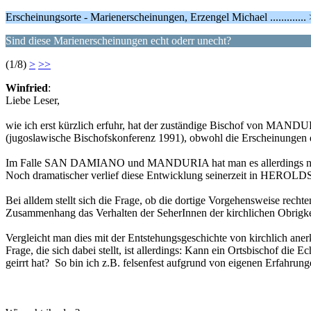
Erscheinungsorte - Marienerscheinungen, Erzengel Michael ...........
Sind diese Marienerscheinungen echt oderr unecht?
(1/8)
>
>>
Winfried
:
Liebe Leser,
wie ich erst kürzlich erfuhr, hat der zuständige Bischof von MAN
(jugoslawische Bischofskonferenz 1991), obwohl die Erscheinungen d
Im Falle SAN DAMIANO und MANDURIA hat man es allerdings nicht fü
Noch dramatischer verlief diese Entwicklung seinerzeit in HERO
Bei alldem stellt sich die Frage, ob die dortige Vorgehensweise rechte
Zusammenhang das Verhalten der SeherInnen der kirchlichen Obrigkei
Vergleicht man dies mit der Entstehungsgeschichte von kirchlich an
Frage, die sich dabei stellt, ist allerdings: Kann ein Ortsbischof di
geirrt hat? So bin ich z.B. felsenfest aufgrund von eigenen Erfa