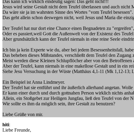
Das kann ich wirklich eindeutig sagen: Das geht nicht!!!
Jesus wird seine Gestalt nicht dem Teufel überlassen und auch nicht 
Da wäre sie ja im wahrsten Sinne des Wortes "vom Teufel besessen".
Das geht allein schon deswegen nicht, weil Jesus und Maria die einzi
Der Teufel hat nur dort eine Chance einen Begnadeten zu "ergreifen"
Oder es passiert,weil Gott die Außenwelt von der Existenz des Teufel
Aber grundsätzlich kann der Teufel niemals in eine reine Seele eindri
Ich bin ja kein Experte wie du, aber bei jedem Besessenheitsfall, ha
Das beheben dieses Mißstandes, verschließt dem Teufel den Zugang z
Meist werden diese Kleinen Schlupflöcher aber von den Betroffenen al
Aber der Teufel, kann niemals in eine makellose Gestalt und in ein re
Siehe Jesu Versuchung in der Wüste (Matthäus 4,1-11 (Mk 1,12-13; L
Ein Beispiel ist Anna Lindmeyer.
Der Teufel hat sie entführt und ihr äußerlich allerhand angetan. Wol
Er kann einer durch und durch gottnahen Person wirklich nichts anha
Allein, ein Stoßgebet zur Heiligen Jungfau, ließ den Teufel von der No
Wie sollte es ihm da möglich sein, ihre Gestalt zu benutzen?
Liebe Grüße von mir.
hiti
:
Liebe Freunde,