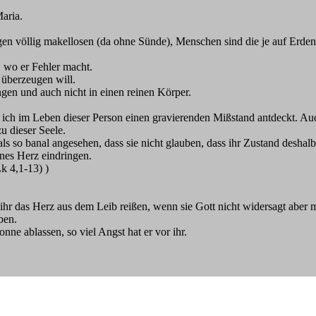
Maria.
gen völlig makellosen (da ohne Sünde), Menschen sind die je auf Erden
, wo er Fehler macht.
 überzeugen will.
ngen und auch nicht in einen reinen Körper.
be ich im Leben dieser Person einen gravierenden Mißstand antdeckt. Auc
u dieser Seele.
s so banal angesehen, dass sie nicht glauben, dass ihr Zustand deshalb
ines Herz eindringen.
k 4,1-13) )
le ihr das Herz aus dem Leib reißen, wenn sie Gott nicht widersagt aber
ben.
nne ablassen, so viel Angst hat er vor ihr.