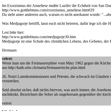
Im Exorzismus der Anneliese mußte Luzifer die Echtheit von San Da
http://www.gottliebtuns.com/exorzismus_anneliese.htm#29
Da steht unter anderem auch, warum es nicht anerkannt wurde: "...abe
Was Medjugorje betrifft, lasst euch nicht beirrren, dafür lege ich di
Lest bitte hier:
http://www.gottliebtuns.com/medjugorje30.htm
Medjugorje ist eine Schule des christlichen Lebens, des Gebetes, der 
Hermann
velvet
:
Wenn man um die Freimaurerpläne vom März 1962 gegen die Kirche wei
aus http://kath-zdw.ch/maria/freimauerische.plan.html
26. Nutzt Laienkommissionen und Priester, die schwach im Glauben 
verurteilen.
Seid absolut sicher, daß nichts hiervon, was auch immer, die Anerk
nachdenkt. Bezeichnet die Seher als ungehorsam gegenüber der kirchli
velvet