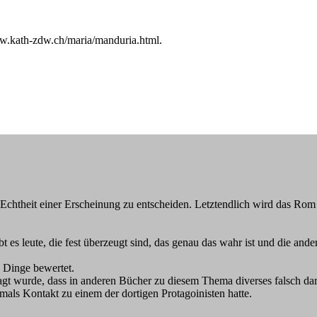
ww.kath-zdw.ch/maria/manduria.html.
 Echtheit einer Erscheinung zu entscheiden. Letztendlich wird das Rom
es leute, die fest überzeugt sind, das genau das wahr ist und die ande
e Dinge bewertet.
gt wurde, dass in anderen Bücher zu diesem Thema diverses falsch darg
emals Kontakt zu einem der dortigen Protagoinisten hatte.