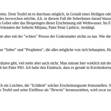
ten. Dem Teufel ist es durchaus möglich, in Gestalt eines Heiligen oder
mtes bezwecken möchte, d.h. in diesem Fall die SeherInnen darauf hinz
in Gebet oder das Besprengen dieser Erscheinung mit Weihwasser. Im 
rauten der Seherin Mirjana, Pater Petar Ljubicic, bestätigt.
e aber mit der "echten" Person der Gottesmutter nichts zu tun. Wie die
war "Seher" und "Propheten", die alles mögliche von sich behaupten, He
ndizien gibt, viel mehr aber auch nicht. Man müsste hier wirklich mit
bei Pater PIO. Ich habe den Eindruck, dass es gerade in Kirchenkreise
ch ein Leichtes, die "Echtheit" solcher Erscheinungsorte festzustellen
Den Teufel und seine Einflüsse als "Beweis" heranzuziehen, wird zwar z