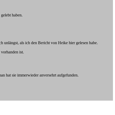
 gelebt haben.
h unlängst, als ich den Bericht von Heike hier gelesen habe.
 vorhanden ist.
 man hat sie immerwieder anversehrt aufgefunden.