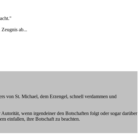
acht."
 Zeugnis ab...
ers von St. Michael, dem Erzengel, schnell verdammen und
utorität, wenn irgendeiner den Botschaften folgt oder sogar darüber
m einfallen, ihre Botschaft zu beachten.