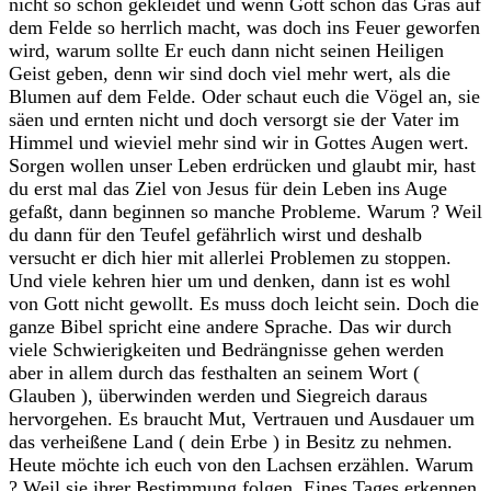
nicht so schön gekleidet und wenn Gott schon das Gras auf
dem Felde so herrlich macht, was doch ins Feuer geworfen
wird, warum sollte Er euch dann nicht seinen Heiligen
Geist geben, denn wir sind doch viel mehr wert, als die
Blumen auf dem Felde. Oder schaut euch die Vögel an, sie
säen und ernten nicht und doch versorgt sie der Vater im
Himmel und wieviel mehr sind wir in Gottes Augen wert.
Sorgen wollen unser Leben erdrücken und glaubt mir, hast
du erst mal das Ziel von Jesus für dein Leben ins Auge
gefaßt, dann beginnen so manche Probleme. Warum ? Weil
du dann für den Teufel gefährlich wirst und deshalb
versucht er dich hier mit allerlei Problemen zu stoppen.
Und viele kehren hier um und denken, dann ist es wohl
von Gott nicht gewollt. Es muss doch leicht sein. Doch die
ganze Bibel spricht eine andere Sprache. Das wir durch
viele Schwierigkeiten und Bedrängnisse gehen werden
aber in allem durch das festhalten an seinem Wort (
Glauben ), überwinden werden und Siegreich daraus
hervorgehen. Es braucht Mut, Vertrauen und Ausdauer um
das verheißene Land ( dein Erbe ) in Besitz zu nehmen.
Heute möchte ich euch von den Lachsen erzählen. Warum
? Weil sie ihrer Bestimmung folgen. Eines Tages erkennen