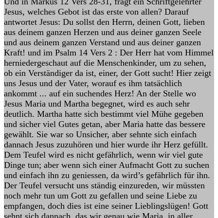
Und in Markus 12 Vers 28-31, fragt ein Schriftgelehrter
Jesus, welches Gebot ist das erste von allen? Darauf
antwortet Jesus: Du sollst den Herrn, deinen Gott, lieben
aus deinem ganzen Herzen und aus deiner ganzen Seele
und aus deinem ganzen Verstand und aus deiner ganzen
Kraft! und im Psalm 14 Vers 2 : Der Herr hat vom Himmel
herniedergeschaut auf die Menschenkinder, um zu sehen,
ob ein Verständiger da ist, einer, der Gott sucht! Hier zeigt
uns Jesus und der Vater, worauf es ihm tatsächlich
ankommt ... auf ein suchendes Herz! An der Stelle wo
Jesus Maria und Martha begegnet, wird es auch sehr
deutlich. Martha hatte sich bestimmt viel Mühe gegeben
und sicher viel Gutes getan, aber Maria hatte das bessere
gewählt. Sie war so Unsicher, aber sehnte sich einfach
dannach Jesus zuzuhören und hier wurde ihr Herz gefüllt.
Dem Teufel wird es nicht gefährlich, wenn wir viel gute
Dinge tun; aber wenn sich einer Aufmacht Gott zu suchen
und einfach ihn zu geniessen, da wird’s gefährlich für ihn.
Der Teufel versucht uns ständig einzureden, wir müssten
noch mehr tun um Gott zu gefallen und seine Liebe zu
empfangen, doch dies ist eine seiner Lieblingslügen! Gott
sehnt sich dannach, das wir genau wie Maria, in aller