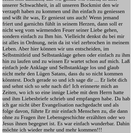
unserer Schwachheit, in all unseren Bockmist den wir
verzapft haben zu kommen und ihn einfach zu geniessen
und wißt ihr was, Er geniesst uns auch! Wenn jemand
friert und garnichts fühlt in seinem Herzen, dann soll er
nicht weg vom wärmenden Feuer seiner Liebe gehen,
sondern einfach zu Ihm hin. Vielleicht denkst du bei mir
ist alles in Ordnung, nein da ist viel zerbrochen in meinem
Leben. Aber hier können wir uns entscheiden, im
Selbstmitleid und Selbstanklage gehen oder einfach zu ihm
hin zu laufen und zu wissen Er wartet schon auf mich. Laß
einfach jede Anklage und Selbstanklage los und glaub
nicht mehr den Lügen Satans, dass du so nicht kommen
könntest. Doch gerade so und ich sage dir ... Er liebt dich
und sehnt sich so sehr nach dir! Ich erinnerte mich an
Zeiten, wo ich so eine innige Liebe mit dem Herrn hatte
und ihm Liebesbriefe schrieb und empfangen habe. Da hab
ich gar nicht über Evangelisation nachgedacht und als
folge davon, führte Er mir einfach Menschen zu, die dann
ohne zu Fragen ihre Lebensgeschichte erzählten oder wo
Jesus ihnen begegnet ist. Es war einfach wunderbar. Dahin
möchte ich wieder mehr und mehr kommen!!!