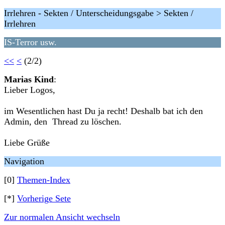
Irrlehren - Sekten / Unterscheidungsgabe > Sekten /
Irrlehren
IS-Terror usw.
<<
<
(2/2)
Marias Kind
:
Lieber Logos,
im Wesentlichen hast Du ja recht! Deshalb bat ich den
Admin, den Thread zu löschen.
Liebe Grüße
Navigation
[0]
Themen-Index
[*]
Vorherige Sete
Zur normalen Ansicht wechseln