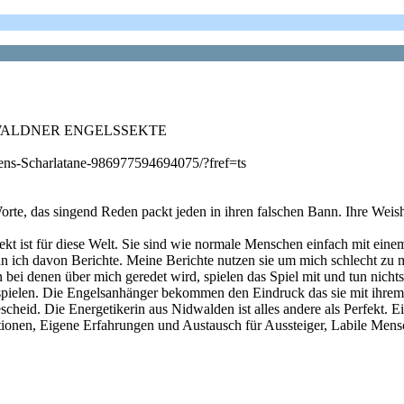
IDWALDNER ENGELSSEKTE
ens-Scharlatane-986977594694075/?fref=ts
Worte, das singend Reden packt jeden in ihren falschen Bann. Ihre Weish
fekt ist für diese Welt. Sie sind wie normale Menschen einfach mit eine
enn ich davon Berichte. Meine Berichte nutzen sie um mich schlecht zu m
 bei denen über mich geredet wird, spielen das Spiel mit und tun nich
pielen. Die Engelsanhänger bekommen den Eindruck das sie mit ihrem 
cheid. Die Energetikerin aus Nidwalden ist alles andere als Perfekt. E
ationen, Eigene Erfahrungen und Austausch für Aussteiger, Labile Men