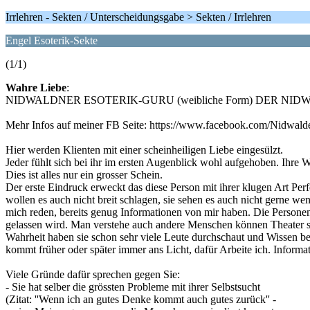
Irrlehren - Sekten / Unterscheidungsgabe > Sekten / Irrlehren
Engel Esoterik-Sekte
(1/1)
Wahre Liebe
:
NIDWALDNER ESOTERIK-GURU (weibliche Form) DER N
Mehr Infos auf meiner FB Seite: https://www.facebook.com/Nidwald
Hier werden Klienten mit einer scheinheiligen Liebe eingesülzt.
Jeder fühlt sich bei ihr im ersten Augenblick wohl aufgehoben. Ihre 
Dies ist alles nur ein grosser Schein.
Der erste Eindruck erweckt das diese Person mit ihrer klugen Art Per
wollen es auch nicht breit schlagen, sie sehen es auch nicht gerne w
mich reden, bereits genug Informationen von mir haben. Die Personen
gelassen wird. Man verstehe auch andere Menschen können Theater s
Wahrheit haben sie schon sehr viele Leute durchschaut und Wissen bes
kommt früher oder später immer ans Licht, dafür Arbeite ich. Inform
Viele Gründe dafür sprechen gegen Sie:
- Sie hat selber die grössten Probleme mit ihrer Selbstsucht
(Zitat: ''Wenn ich an gutes Denke kommt auch gutes zurück'' -