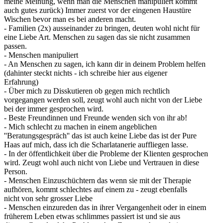
meine Meinung, wenn man die Menschen manipuliert kommt
auch gutes zurück) Immer zuerst vor der eingenen Haustüre
Wischen bevor man es bei anderen macht.
- Familien (2x) ausseinander zu bringen, deuten wohl nicht für
eine Liebe Art. Menschen zu sagen das sie nicht zusammen
passen.
- Menschen manipuliert
- An Menschen zu sagen, ich kann dir in deinem Problem helfen
(dahinter steckt nichts - ich schreibe hier aus eigener
Erfahrung)
- Über mich zu Disskutieren ob gegen mich rechtlich
vorgegangen werden soll, zeugt wohl auch nicht von der Liebe
bei der immer gesprochen wird.
- Beste Freundinnen und Freunde wenden sich von ihr ab!
- Mich schlecht zu machen in einem angeblichen
''Beratungsgespräch'' das ist auch keine Liebe das ist der Pure
Haas auf mich, dass ich die Scharlatanerie auffliegen lasse.
- In der öffentlichkeit über die Probleme der Klienten gesprochen
wird. Zeugt wohl auch nicht von Liebe und Vertrauen in diese
Person.
- Menschen Einzuschüchtern das wenn sie mit der Therapie
aufhören, kommt schlechtes auf einem zu - zeugt ebenfalls
nicht von sehr grosser Liebe
- Menschen einzureden das in ihrer Vergangenheit oder in einem
früherem Leben etwas schlimmes passiert ist und sie aus