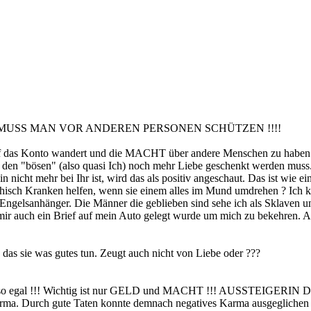
MUSS MAN VOR ANDEREN PERSONEN SCHÜTZEN !!!!
uf das Konto wandert und die MACHT über andere Menschen zu haben. 
n "bösen" (also quasi Ich) noch mehr Liebe geschenkt werden muss. S
 nicht mehr bei Ihr ist, wird das als positiv angeschaut. Das ist wie e
hisch Kranken helfen, wenn sie einem alles im Mund umdrehen ? Ich ko
r Engelsanhänger. Die Männer die geblieben sind sehe ich als Sklaven 
mir auch ein Brief auf mein Auto gelegt wurde um mich zu bekehren. Au
as sie was gutes tun. Zeugt auch nicht von Liebe oder ???
ihr sowieso egal !!! Wichtig ist nur GELD und MACHT !!! AUSST
 Durch gute Taten konnte demnach negatives Karma ausgeglichen werd