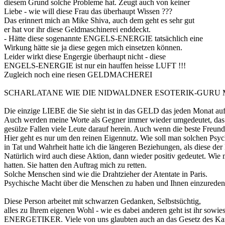
diesem Grund solche Probleme hat. Zeugt auch von keiner
Liebe - wie will diese Frau das überhaupt Wissen ???
Das erinnert mich an Mike Shiva, auch dem geht es sehr gut
er hat vor ihr diese Geldmaschinerei enddeckt.
- Hätte diese sogenannte ENGELS-ENERGIE tatsächlich eine
Wirkung hätte sie ja diese gegen mich einsetzen können.
Leider wirkt diese Engergie überhaupt nicht - diese
ENGELS-ENERGIE ist nur ein hauffen heisse LUFT !!!
Zugleich noch eine riesen GELDMACHEREI
SCHARLATANE WIE DIE NIDWALDNER ESOTERIK-GURU 
Die einzige LIEBE die Sie sieht ist in das GELD das jeden Monat a
Auch werden meine Worte als Gegner immer wieder umgedeutet, das de
gesülze Fallen viele Leute darauf herein. Auch wenn die beste Freundin
Hier geht es nur um den reinen Eigennutz. Wie soll man solchen Psyc
in Tat und Wahrheit hatte ich die längeren Beziehungen, als diese de
Natürlich wird auch diese Aktion, dann wieder positiv gedeutet. Wie 
hatten. Sie hatten den Auftrag mich zu retten.
Solche Menschen sind wie die Drahtzieher der Atentate in Paris.
Psychische Macht über die Menschen zu haben und Ihnen einzureden d
Diese Person arbeitet mit schwarzen Gedanken, Selbstsüchtig,
alles zu Ihrem eigenen Wohl - wie es dabei anderen geht ist 
ENERGETIKER. Viele von uns glaubten auch an das Gesetz des Karma.