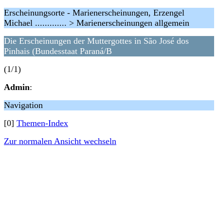
Erscheinungsorte - Marienerscheinungen, Erzengel
Michael ............. > Marienerscheinungen allgemein
Die Erscheinungen der Muttergottes in São José dos
Pinhais (Bundesstaat Paraná/B
(1/1)
Admin
:
Navigation
[0]
Themen-Index
Zur normalen Ansicht wechseln