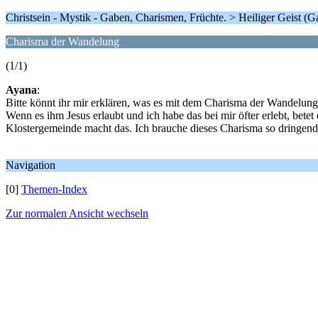
Christsein - Mystik - Gaben, Charismen, Früchte. > Heiliger Geist (
Charisma der Wandelung
(1/1)
Ayana
:
Bitte könnt ihr mir erklären, was es mit dem Charisma der Wandelung
Wenn es ihm Jesus erlaubt und ich habe das bei mir öfter erlebt, betet
Klostergemeinde macht das. Ich brauche dieses Charisma so dringend
Navigation
[0]
Themen-Index
Zur normalen Ansicht wechseln