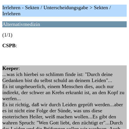
Irrlehren - Sekten / Unterscheidungsgabe > Sekten /
Irrlehren
Alternativmedizin
(1/1)
CSPB
:
Keeper
:
...was ich hierbei so schlimm finde ist: "Durch deine
Gedanken bist du selbst schuld an deinem Leiden"...
Es ist ungeheuerlich, einem Menschen dies, auch nur
indirekt, der schwer an Krebs erkrankt ist, an den Kopf zu
werfen...
Es ist richtig, daß wir durch Leiden geprüft werden...aber
es ist nicht eine Folge der Sünde, was uns diese
esoterischen Heiler, weiß machen wollen...Es gibt den
wahren Spruch: "Wen Gott liebt, den züchtigt er"...Durch
das Leiden und die Prüfungen sollen wir wachsen. Auch