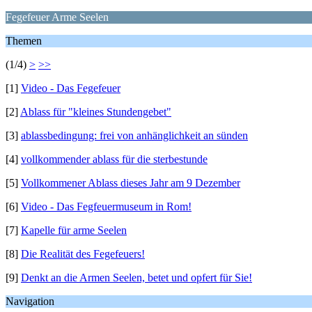
Fegefeuer Arme Seelen
Themen
(1/4)
>
>>
[1]
Video - Das Fegefeuer
[2]
Ablass für "kleines Stundengebet"
[3]
ablassbedingung: frei von anhänglichkeit an sünden
[4]
vollkommender ablass für die sterbestunde
[5]
Vollkommener Ablass dieses Jahr am 9 Dezember
[6]
Video - Das Fegfeuermuseum in Rom!
[7]
Kapelle für arme Seelen
[8]
Die Realität des Fegefeuers!
[9]
Denkt an die Armen Seelen, betet und opfert für Sie!
Navigation