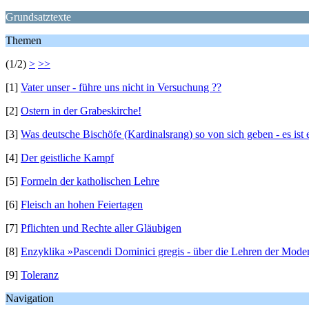
Grundsatztexte
Themen
(1/2)
>
>>
[1]
Vater unser - führe uns nicht in Versuchung ??
[2]
Ostern in der Grabeskirche!
[3]
Was deutsche Bischöfe (Kardinalsrang) so von sich geben - es ist 
[4]
Der geistliche Kampf
[5]
Formeln der katholischen Lehre
[6]
Fleisch an hohen Feiertagen
[7]
Pflichten und Rechte aller Gläubigen
[8]
Enzyklika »Pascendi Dominici gregis - über die Lehren der Moder
[9]
Toleranz
Navigation