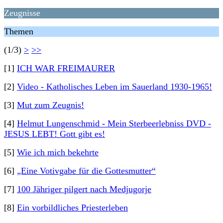
Zeugnisse
Themen
(1/3)
>
>>
[1]
ICH WAR FREIMAURER
[2]
Video - Katholisches Leben im Sauerland 1930-1965!
[3]
Mut zum Zeugnis!
[4]
Helmut Lungenschmid - Mein Sterbeerlebniss DVD -
JESUS LEBT! Gott gibt es!
[5]
Wie ich mich bekehrte
[6]
„Eine Votivgabe für die Gottesmutter“
[7]
100 Jähriger pilgert nach Medjugorje
[8]
Ein vorbildliches Priesterleben