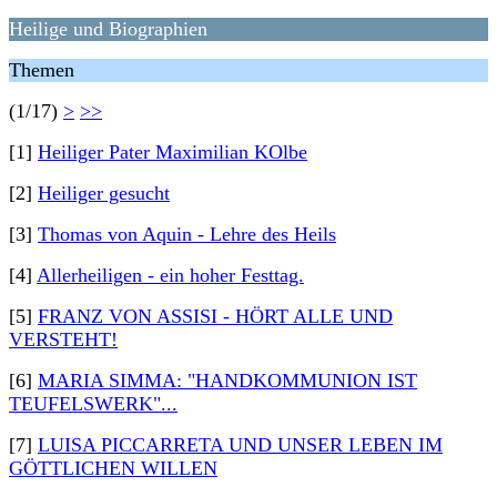
Heilige und Biographien
Themen
(1/17)
>
>>
[1]
Heiliger Pater Maximilian KOlbe
[2]
Heiliger gesucht
[3]
Thomas von Aquin - Lehre des Heils
[4]
Allerheiligen - ein hoher Festtag.
[5]
FRANZ VON ASSISI - HÖRT ALLE UND
VERSTEHT!
[6]
MARIA SIMMA: "HANDKOMMUNION IST
TEUFELSWERK"...
[7]
LUISA PICCARRETA UND UNSER LEBEN IM
GÖTTLICHEN WILLEN