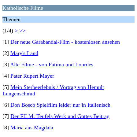
Katholische Filme
Themen
(1/4)
>
>>
[1]
Der neue Garabandal-Film - kostenlosen ansehen
[2]
Mary's Land
[3]
Alte Filme - von Fatima und Lourdes
[4]
Pater Rupert Mayer
[5]
Mein Sterbeerlebnis / Vortrag von Hemult
Lungenschmid
[6]
Don Bosco Spielfilm leider nur in Italienisch
[7]
Der FILM: Teufels Werk und Gottes Beitrag
[8]
Maria aus Magdala