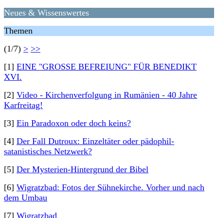
Neues & Wissenswertes
Themen
(1/7)
>
>>
[1]
EINE "GROSSE BEFREIUNG" FÜR BENEDIKT
XVI.
[2]
Video - Kirchenverfolgung in Rumänien - 40 Jahre
Karfreitag!
[3]
Ein Paradoxon oder doch keins?
[4]
Der Fall Dutroux: Einzeltäter oder pädophil-
satanistisches Netzwerk?
[5]
Der Mysterien-Hintergrund der Bibel
[6]
Wigratzbad: Fotos der Sühnekirche. Vorher und nach
dem Umbau
[7]
Wigratzbad