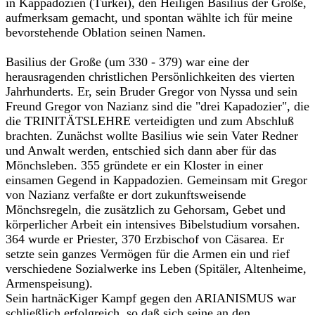
in Kappadozien (Türkei), den Heiligen Basilius der Große,
aufmerksam gemacht, und spontan wählte ich für meine
bevorstehende Oblation seinen Namen.
Basilius der Große (um 330 - 379) war eine der
herausragenden christlichen Persönlichkeiten des vierten
Jahrhunderts. Er, sein Bruder Gregor von Nyssa und sein
Freund Gregor von Nazianz sind die "drei Kapadozier", die
die TRINITÄTSLEHRE verteidigten und zum Abschluß
brachten. Zunächst wollte Basilius wie sein Vater Redner
und Anwalt werden, entschied sich dann aber für das
Mönchsleben. 355 gründete er ein Kloster in einer
einsamen Gegend in Kappadozien. Gemeinsam mit Gregor
von Nazianz verfaßte er dort zukunftsweisende
Mönchsregeln, die zusätzlich zu Gehorsam, Gebet und
körperlicher Arbeit ein intensives Bibelstudium vorsahen.
364 wurde er Priester, 370 Erzbischof von Cäsarea. Er
setzte sein ganzes Vermögen für die Armen ein und rief
verschiedene Sozialwerke ins Leben (Spitäler, Altenheime,
Armenspeisung).
Sein hartnäcKiger Kampf gegen den ARIANISMUS war
schließlich erfolgreich, so daß sich seine an den