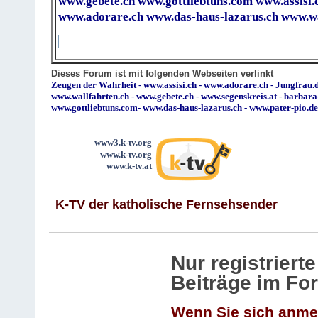
www.gebete.ch
www.gottliebtuns.com
www.assisi.
www.adorare.ch
www.das-haus-lazarus.ch
www.wa
Dieses Forum ist mit folgenden Webseiten verlinkt
Zeugen der Wahrheit
-
www.assisi.ch
-
www.adorare.ch
-
Jungfrau.d
www.wallfahrten.ch
-
www.gebete.ch
-
www.segenskreis.at
-
barbara
www.gottliebtuns.com
-
www.das-haus-lazarus.ch
-
www.pater-pio.de
www3.k-tv.org
www.k-tv.org
www.k-tv.at
K-TV der katholische Fernsehsender
Nur registrier
Beiträge im Fo
Wenn Sie sich anme