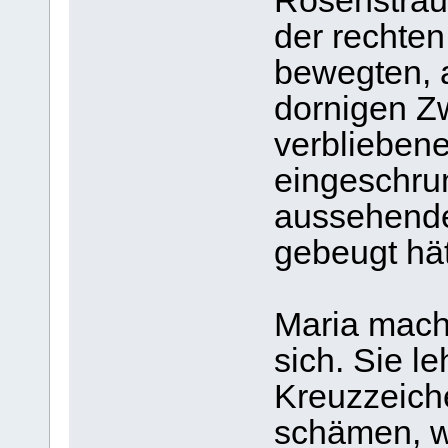
Rosenstrau
der rechten
bewegten, 
dornigen Zw
verbliebene
eingeschrum
aussehenden
gebeugt hät
Maria mach
sich. Sie l
Kreuzzeich
schämen, w