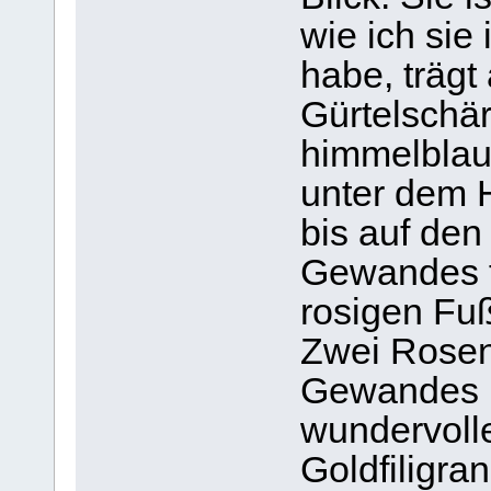
wie ich sie
habe, trägt
Gürtelschär
himmelblaue
unter dem H
bis auf de
Gewandes fä
rosigen Fu
Zwei Rosen
Gewandes ü
wundervoll
Goldfiligra