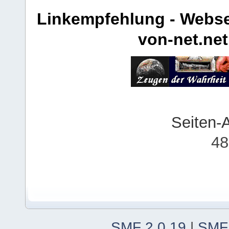
Linkempfehlung - Webse
von-net.net
Seiten-
48
SMF 2.0.19
|
SMF