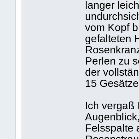
langer leic
undurchsich
vom Kopf b
gefalteten 
Rosenkranz
Perlen zu s
der vollstä
15 Gesätze
Ich vergaß
Augenblick,
Felsspalte 