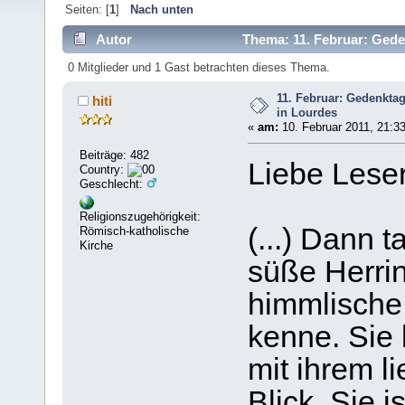
Seiten: [
1
]
Nach unten
Autor
Thema: 11. Februar: Gede
0 Mitglieder und 1 Gast betrachten dieses Thema.
11. Februar: Gedenkta
hiti
in Lourdes
«
am:
10. Februar 2011, 21:33
Beiträge: 482
Liebe Leser
Country:
Geschlecht:
Religionszugehörigkeit:
(...) Dann 
Römisch-katholische
Kirche
süße Herrin,
himmlische
kenne. Sie l
mit ihrem 
Blick. Sie i