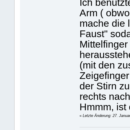
Ich benutzt
Arm ( obwoh
mache die 
Faust" sod
Mittelfing
heraussteh
(mit den z
Zeigefinger
der Stirn z
rechts nach
Hmmm, ist 
«
Letzte Änderung: 27. Janua