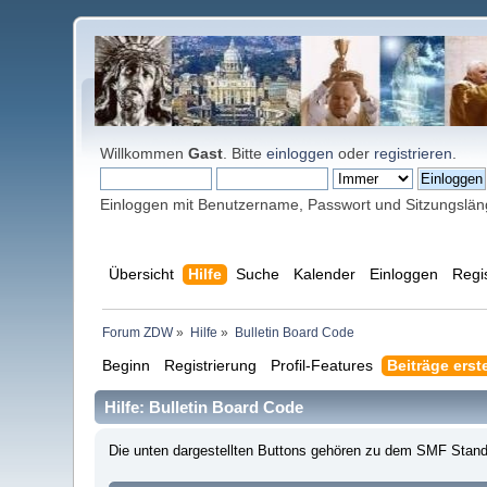
Willkommen
Gast
. Bitte
einloggen
oder
registrieren
.
Einloggen mit Benutzername, Passwort und Sitzungslä
Übersicht
Hilfe
Suche
Kalender
Einloggen
Regi
Forum ZDW
»
Hilfe
»
Bulletin Board Code
Beginn
Registrierung
Profil-Features
Beiträge erst
Hilfe: Bulletin Board Code
Die unten dargestellten Buttons gehören zu dem SMF Stan