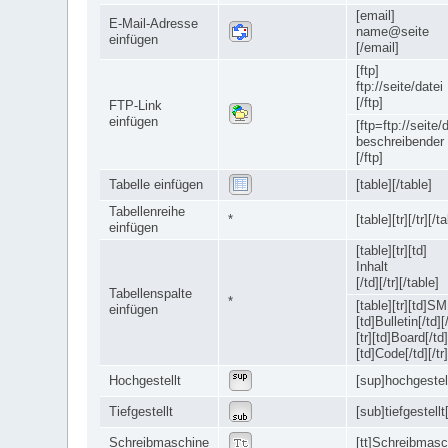
[email]
E-Mail-Adresse
name@seite
einfügen
[/email]
[ftp]
ftp://seite/datei
[/ftp]
FTP-Link
einfügen
[ftp=ftp://seite/
beschreibender 
[/ftp]
Tabelle einfügen
[table][/table]
Tabellenreihe
*
[table][tr][/tr][/t
einfügen
[table][tr][td]
Inhalt
[/td][/tr][/table]
Tabellenspalte
*
[table][tr][td]SM
einfügen
[td]Bulletin[/td][/
[tr][td]Board[/td]
[td]Code[/td][/tr]
Hochgestellt
[sup]hochgestell
Tiefgestellt
[sub]tiefgestellt
Schreibmaschine
[tt]Schreibmasch