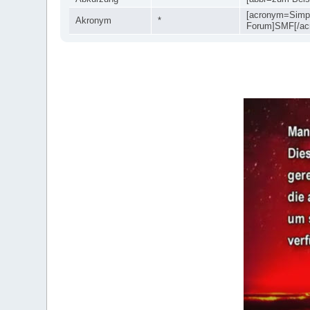
[acronym=Simp
Akronym
*
Forum]SMF[/ac