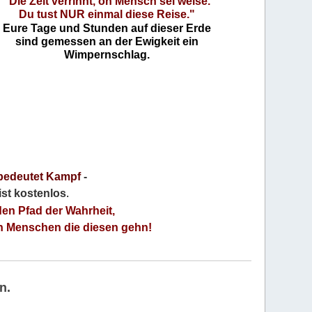
"Die Zeit verrinnt, oh Mensch sei weise.
Du tust NUR einmal diese Reise."
Eure Tage und Stunden auf dieser Erde
sind gemessen an der Ewigkeit ein
Wimpernschlag.
bedeutet Kampf
-
 ist kostenlos
.
den Pfad der Wahrheit,
an Menschen die diesen gehn!
n.