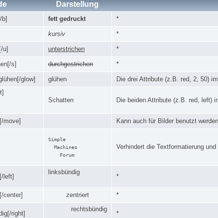
de
Darstellung
/b]
fett gedruckt
*
kursiv
*
[/u]
unterstrichen
*
en[/s]
durchgestrichen
*
glühen[/glow]
glühen
Die drei Attribute (z.B. red, 2, 50) 
t]
Schatten
Die beiden Attribute (z.B. red, left)
[/move]
Kann auch für Bilder benutzt werden
Simple

Verhindert die Textformatierung und 
  Machines

linksbündig
/left]
*
[/center]
zentriert
*
rechtsbündig
ig[/right]
*