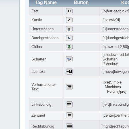
Tag Name
Button
Ko
Fett
[b]fett gedruckt[
Kursiv
[i]kursiv[/i]
Unterstrichen
[u]unterstrichen
Durchgestrichen
[s]durchgestrich
Glühen
[glow=red,2,50]
[shadow=red,lef
Schatten
Schatten
[/shadow]
Lauftext
[move]bewegen
[pre]Simple
Vorformatierter
Machines
Text
Forum[/pre]
Linksbündig
[left]linksbündig[
Zentriert
[center]zentriert
Rechtsbündig
[right]rechtsbünd