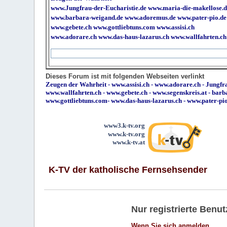
www.Jungfrau-der-Eucharistie.de
www.maria-die-makellose.d
www.barbara-weigand.de
www.adoremus.de
www.pater-pio.de
www.gebete.ch
www.gottliebtuns.com
www.assisi.ch
www.adorare.ch
www.das-haus-lazarus.ch
www.wallfahrten.ch
Dieses Forum ist mit folgenden Webseiten verlinkt
Zeugen der Wahrheit
-
www.assisi.ch
-
www.adorare.ch
-
Jungfra
www.wallfahrten.ch
-
www.gebete.ch
-
www.segenskreis.at
-
barb
www.gottliebtuns.com
-
www.das-haus-lazarus.ch
-
www.pater-pi
www3.k-tv.org
www.k-tv.org
www.k-tv.at
K-TV der katholische Fernsehsender
Nur registrierte Ben
Wenn Sie sich anmelden