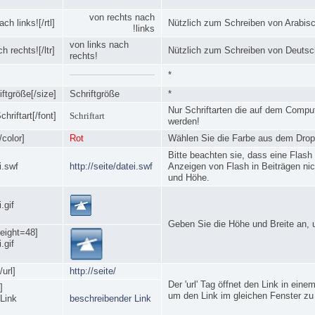
von rechts nach
ach links![/rtl]
Nützlich zum Schreiben von Arabis
links!
von links nach
ch rechts![/ltr]
Nützlich zum Schreiben von Deutsc
rechts!
*
ftgröße[/size]
Schriftgröße
*
Nur Schriftarten die auf dem Comput
hriftart[/font]
Schriftart
werden!
/color]
Rot
Wählen Sie die Farbe aus dem Dro
Bitte beachten sie, dass eine Flash 
i.swf
http://seite/datei.swf
Anzeigen von Flash in Beiträgen nicht
und Höhe.
.gif
Geben Sie die Höhe und Breite an, 
eight=48]
.gif
/url]
http://seite/
Der 'url' Tag öffnet den Link in ein
]
um den Link im gleichen Fenster zu
Link
beschreibender Link