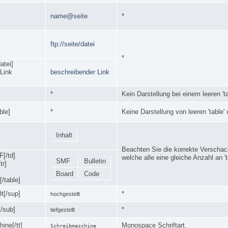
name@seite
*
ftp://seite/datei
*
datei]
Link
beschreibender Link
*
Kein Darstellung bei einem leeren 'ta
able]
*
Keine Darstellung von leeren 'table' u
Inhalt
Beachten Sie die korrekte Verschachte
F[/td]
welche alle eine gleiche Anzahl an '
SMF
Bulletin
tr]
Board
Code
[/table]
t[/sup]
*
hochgestellt
[/sub]
*
tiefgestellt
ine[/tt]
Monospace Schriftart.
Schreibmaschine