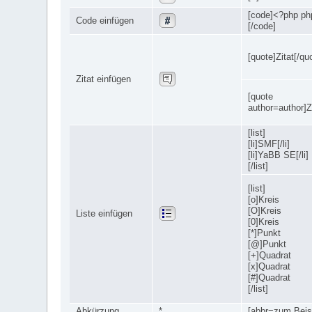
[code]<?php php
Code einfügen
[/code]
[quote]Zitat[/qu
Zitat einfügen
[quote
author=author]Zi
[list]
[li]SMF[/li]
[li]YaBB SE[/li]
[/list]
[list]
[o]Kreis
[O]Kreis
Liste einfügen
[0]Kreis
[*]Punkt
[@]Punkt
[+]Quadrat
[x]Quadrat
[#]Quadrat
[/list]
Abkürzung
*
[abbr=zum Beisp