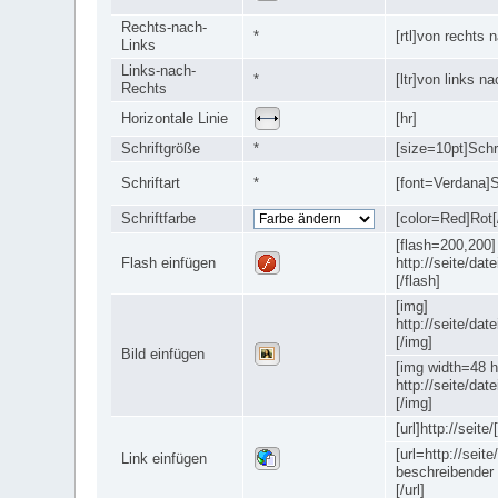
Rechts-nach-
*
[rtl]von rechts n
Links
Links-nach-
*
[ltr]von links na
Rechts
Horizontale Linie
[hr]
Schriftgröße
*
[size=10pt]Schri
Schriftart
*
[font=Verdana]Sc
Schriftfarbe
[color=Red]Rot[
[flash=200,200]
Flash einfügen
http://seite/date
[/flash]
[img]
http://seite/datei
[/img]
Bild einfügen
[img width=48 h
http://seite/datei
[/img]
[url]http://seite/[
[url=http://seite/
Link einfügen
beschreibender 
[/url]