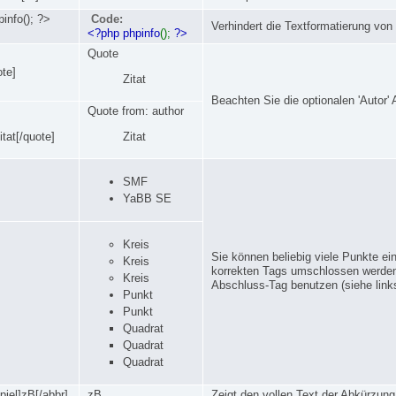
info(); ?>
Code:
Verhindert die Textformatierung vo
<?php phpinfo
();
?>
Quote
ote]
Zitat
Beachten Sie die optionalen 'Autor' A
Quote from: author
Zitat
tat[/quote]
SMF
YaBB SE
Kreis
Sie können beliebig viele Punkte e
Kreis
korrekten Tags umschlossen werden
Kreis
Abschluss-Tag benutzen (siehe link
Punkt
Punkt
Quadrat
Quadrat
Quadrat
iel]zB[/abbr]
zB
Zeigt den vollen Text der Abkürzun