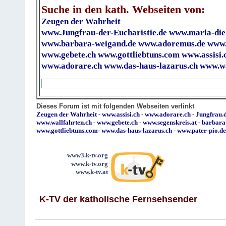
Suche in den kath. Webseiten von:
Zeugen der Wahrheit
www.Jungfrau-der-Eucharistie.de
www.maria-die
www.barbara-weigand.de
www.adoremus.de
www.
www.gebete.ch
www.gottliebtuns.com
www.assisi.
www.adorare.ch
www.das-haus-lazarus.ch
www.wa
Dieses Forum ist mit folgenden Webseiten verlinkt
Zeugen der Wahrheit
-
www.assisi.ch
-
www.adorare.ch
-
Jungfrau.d
www.wallfahrten.ch
-
www.gebete.ch
-
www.segenskreis.at
-
barbara
www.gottliebtuns.com
-
www.das-haus-lazarus.ch
-
www.pater-pio.de
www3.k-tv.org
www.k-tv.org
www.k-tv.at
K-TV der katholische Fernsehsender